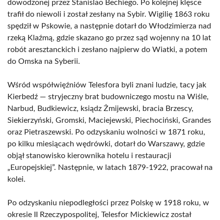
dowodzonej przez Stanislao Bechiego. Po kolejnej klęsce
trafił do niewoli i został zesłany na Sybir. Wigilię 1863 roku
spędził w Pskowie, a następnie dotarł do Włodzimierza nad
rzeką Klaźmą, gdzie skazano go przez sąd wojenny na 10 lat
robót aresztanckich i zesłano najpierw do Wiatki, a potem
do Omska na Syberii.
Wśród współwięźniów Telesfora byli znani ludzie, tacy jak
Kierbedź — stryjeczny brat budowniczego mostu na Wiśle,
Narbud, Budkiewicz, ksiądz Żmijewski, bracia Brzescy,
Siekierzyński, Gromski, Maciejewski, Piechociński, Grandes
oraz Pietraszewski. Po odzyskaniu wolności w 1871 roku,
po kilku miesiącach wędrówki, dotarł do Warszawy, gdzie
objął stanowisko kierownika hotelu i restauracji
„Europejskiej”. Następnie, w latach 1879-1922, pracował na
kolei.
Po odzyskaniu niepodległości przez Polskę w 1918 roku, w
okresie II Rzeczypospolitej, Telesfor Mickiewicz został