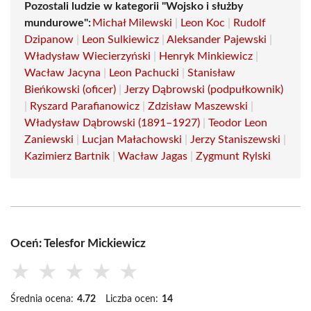
Pozostali ludzie w kategorii "Wojsko i służby
mundurowe":
Michał Milewski
|
Leon Koc
|
Rudolf
Dzipanow
|
Leon Sulkiewicz
|
Aleksander Pajewski
|
Władysław Wiecierzyński
|
Henryk Minkiewicz
|
Wacław Jacyna
|
Leon Pachucki
|
Stanisław
Bieńkowski (oficer)
|
Jerzy Dąbrowski (podpułkownik)
|
Ryszard Parafianowicz
|
Zdzisław Maszewski
|
Władysław Dąbrowski (1891–1927)
|
Teodor Leon
Zaniewski
|
Lucjan Małachowski
|
Jerzy Staniszewski
|
Kazimierz Bartnik
|
Wacław Jagas
|
Zygmunt Rylski
Oceń: Telesfor Mickiewicz
★
★
★
★
★
Średnia ocena:
4.72
Liczba ocen:
14