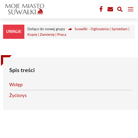
Przejdź
M
do
treści
Dołącz do nowej grupy
Suwałki - Ogłoszenia | Sprzedam |
UWAGA!
Kupię | Zamienię | Praca
Spis treści
Wstęp
Życiorys