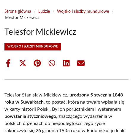
Strona główna
/
Ludzie
/
Wojsko i służby mundurowe
/
Telesfor Mickiewicz
Telesfor Mickiewicz
WOJSKO I SŁUŻBY MUNDUROWE
Share
Share
Share
Share
Share
Share
on
on
on
on
on
on
Facebook
X
Pinterest
WhatsApp
LinkedIn
Email
(Twitter)
Telesfor Stanisław Mickiewicz,
urodzony 5 stycznia 1848
roku w Suwałkach
, to postać, która na trwałe wpisała się
w karty historii Polski. Był on porucznikiem i weteranem
powstania styczniowego
, znaczącego wydarzenia w
polskich dążeniach do niepodległości. Jego życie
zakończyło się 26 grudnia 1935 roku w Radomsku, jednak