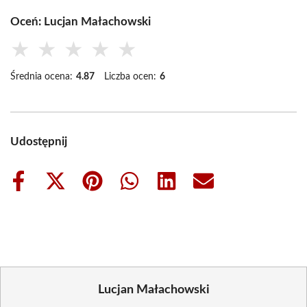
Oceń: Lucjan Małachowski
★
★
★
★
★
Średnia ocena:
4.87
Liczba ocen:
6
Udostępnij
Share
Share
Share
Share
Share
Share
on
on
on
on
on
on
Facebook
X
Pinterest
WhatsApp
LinkedIn
Email
(Twitter)
Lucjan Małachowski