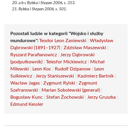
a b c Rybka i Stepan 2006, s. 353.
Rybka i Stepan 2006, s. 501.
Pozostali ludzie w kategorii "Wojsko i służby
mundurowe":
Teodor Leon Zaniewski
|
Władysław
Dąbrowski (1891–1927)
|
Zdzisław Maszewski
|
Ryszard Parafianowicz
|
Jerzy Dąbrowski
(podpułkownik)
|
Telesfor Mickiewicz
|
Michał
Milewski
|
Leon Koc
|
Rudolf Dzipanow
|
Leon
Sulkiewicz
|
Jerzy Staniszewski
|
Kazimierz Bartnik
|
Wacław Jagas
|
Zygmunt Rylski
|
Zygmunt
Szafranowski
|
Marian Sobolewski (generał)
|
Bogusław Kunc
|
Stefan Żochowski
|
Jerzy Gruszka
|
Edmund Kessler