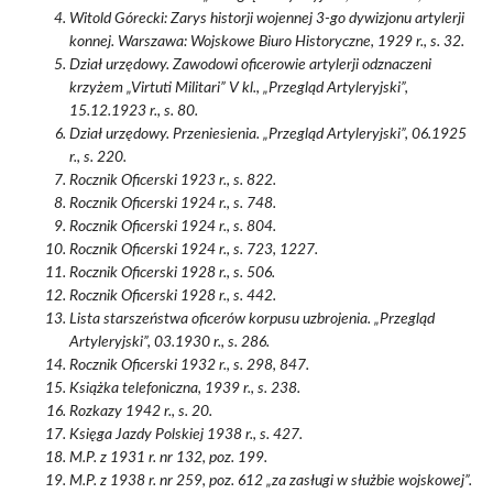
Witold Górecki: Zarys historji wojennej 3-go dywizjonu artylerji
konnej. Warszawa: Wojskowe Biuro Historyczne, 1929 r., s. 32.
Dział urzędowy. Zawodowi oficerowie artylerji odznaczeni
krzyżem „Virtuti Militari” V kl., „Przegląd Artyleryjski”,
15.12.1923 r., s. 80.
Dział urzędowy. Przeniesienia. „Przegląd Artyleryjski”, 06.1925
r., s. 220.
Rocznik Oficerski 1923 r., s. 822.
Rocznik Oficerski 1924 r., s. 748.
Rocznik Oficerski 1924 r., s. 804.
Rocznik Oficerski 1924 r., s. 723, 1227.
Rocznik Oficerski 1928 r., s. 506.
Rocznik Oficerski 1928 r., s. 442.
Lista starszeństwa oficerów korpusu uzbrojenia. „Przegląd
Artyleryjski”, 03.1930 r., s. 286.
Rocznik Oficerski 1932 r., s. 298, 847.
Książka telefoniczna, 1939 r., s. 238.
Rozkazy 1942 r., s. 20.
Księga Jazdy Polskiej 1938 r., s. 427.
M.P. z 1931 r. nr 132, poz. 199.
M.P. z 1938 r. nr 259, poz. 612 „za zasługi w służbie wojskowej”.