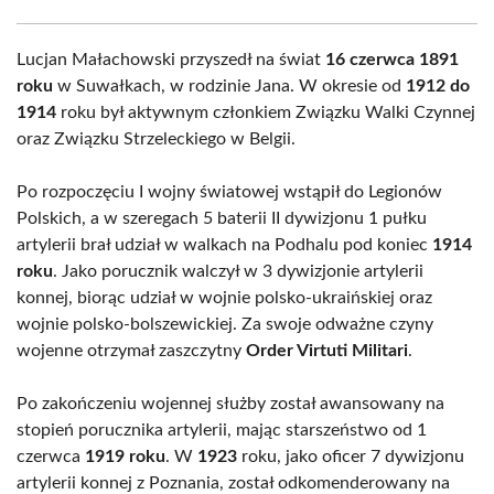
Lucjan Małachowski przyszedł na świat
16 czerwca 1891
roku
w Suwałkach, w rodzinie Jana. W okresie od
1912 do
1914
roku był aktywnym członkiem Związku Walki Czynnej
oraz Związku Strzeleckiego w Belgii.
Po rozpoczęciu I wojny światowej wstąpił do Legionów
Polskich, a w szeregach 5 baterii II dywizjonu 1 pułku
artylerii brał udział w walkach na Podhalu pod koniec
1914
roku
. Jako porucznik walczył w 3 dywizjonie artylerii
konnej, biorąc udział w wojnie polsko-ukraińskiej oraz
wojnie polsko-bolszewickiej. Za swoje odważne czyny
wojenne otrzymał zaszczytny
Order Virtuti Militari
.
Po zakończeniu wojennej służby został awansowany na
stopień porucznika artylerii, mając starszeństwo od 1
czerwca
1919 roku
. W
1923
roku, jako oficer 7 dywizjonu
artylerii konnej z Poznania, został odkomenderowany na