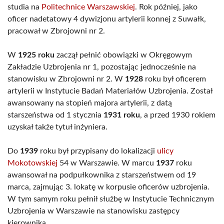
studia na
Politechnice Warszawskiej
. Rok później, jako
oficer nadetatowy 4 dywizjonu artylerii konnej z Suwałk,
pracował w Zbrojowni nr 2.
W
1925 roku
zaczął pełnić obowiązki w Okręgowym
Zakładzie Uzbrojenia nr 1, pozostając jednocześnie na
stanowisku w Zbrojowni nr 2. W
1928
roku był oficerem
artylerii w Instytucie Badań Materiałów Uzbrojenia. Został
awansowany na stopień majora artylerii, z datą
starszeństwa od 1 stycznia
1931 roku
, a przed 1930 rokiem
uzyskał także tytuł inżyniera.
Do
1939
roku był przypisany do lokalizacji
ulicy
Mokotowskiej
54 w Warszawie. W marcu
1937
roku
awansował na podpułkownika z starszeństwem od 19
marca, zajmując 3. lokatę w korpusie oficerów uzbrojenia.
W tym samym roku pełnił służbę w Instytucie Technicznym
Uzbrojenia w Warszawie na stanowisku zastępcy
kierownika.