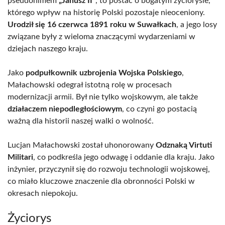
pseudonimem
„Janusz II”
, to postać o bogatym życiorysie,
którego wpływ na historię Polski pozostaje nieoceniony.
Urodził się 16 czerwca 1891 roku w Suwałkach
, a jego losy
związane były z wieloma znaczącymi wydarzeniami w
dziejach naszego kraju.
Jako
podpułkownik uzbrojenia Wojska Polskiego
,
Małachowski odegrał istotną rolę w procesach
modernizacji armii. Był nie tylko wojskowym, ale także
działaczem niepodległościowym
, co czyni go postacią
ważną dla historii naszej walki o wolność.
Lucjan Małachowski został uhonorowany
Odznaką Virtuti
Militari
, co podkreśla jego odwagę i oddanie dla kraju. Jako
inżynier, przyczynił się do rozwoju technologii wojskowej,
co miało kluczowe znaczenie dla obronności Polski w
okresach niepokoju.
Życiorys