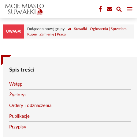
Przejdź
M
do
treści
Dołącz do nowej grupy
Suwałki - Ogłoszenia | Sprzedam |
UWAGA!
Kupię | Zamienię | Praca
Spis treści
Wstęp
Życiorys
Ordery i odznaczenia
Publikacje
Przypisy