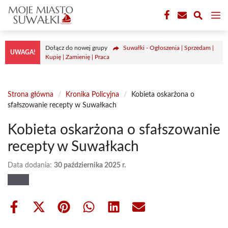
Przejdź
M
do
treści
Dołącz do nowej grupy
Suwałki - Ogłoszenia | Sprzedam |
UWAGA!
Kupię | Zamienię | Praca
Strona główna
/
Kronika Policyjna
/
Kobieta oskarżona o
sfałszowanie recepty w Suwałkach
Kobieta oskarżona o sfałszowanie
recepty w Suwałkach
Data dodania:
30 października 2025 r.
Share
Share
Share
Share
Share
Share
on
on
on
on
on
on
Facebook
X
Pinterest
WhatsApp
LinkedIn
Email