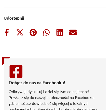
Udostępnij
Share
Share
Share
Share
Share
Share
on
on
on
on
on
on
Facebook
X
Pinterest
WhatsApp
LinkedIn
Email
(Twitter)
Dołącz do nas na Facebooku!
Odkrywaj, dyskutuj i dziel się tym co najlepsze!
Przyłącz się do naszej społeczności na Facebooku,
gdzie możesz dowiedzieć się więcej o lokalnych
wydarzeniach w Suwałkach. Twoje zdanie się liczy -