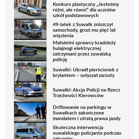
Konkurs plastyczny „Jesteśmy
różni, ale równi” dla uczniów
szkół podstawowych
49-latek z Suwałk zniszczył
samochody, grozi mu pięć lat
więzienia
Małoletni sprawcy kradzieży
hulajnogi elektrycznej
zatrzymani przez suwalską
policję
Suwałki: Ukradł pierścionek z
brylantem – usłyszał zarzuty
Suwałki: Akcja Policji na Rzecz
Trzeźwości Kierowców
Driftowanie na parkingu w
Suwałkach zakończone
mandatem i utratą prawa jazdy
Skuteczna interwencja
suwalskiego policjanta podczas
zakupów