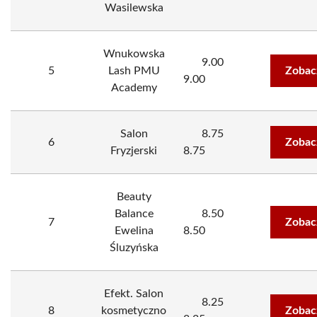
Wasilewska
Wnukowska
9.00
5
Lash PMU
Zobac
9.00
Academy
Salon
8.75
6
Zobac
Fryzjerski
8.75
Beauty
Balance
8.50
7
Zobac
Ewelina
8.50
Śluzyńska
Efekt. Salon
8.25
8
kosmetyczno
Zobac