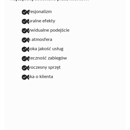
profesjonalizm
naturalne efekty
indywidualne podejście
miła atmosfera
wysoka jakość usług
skuteczność zabiegów
nowoczesny sprzęt
troska o klienta