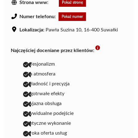
Strona www:
Pokaż stronę
Numer telefonu:
Pokaż numer
Lokalizacja:
Pawła Suzina 10, 16-400 Suwałki
Najczęściej doceniane przez klientów:
profesjonalizm
miła atmosfera
dokładność i precyzja
długotrwałe efekty
przyjazna obsługa
indywidualne podejście
estetyczne wykonanie
szeroka oferta usług