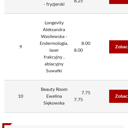
8.25
- fryzjerski
Longevity
Aleksandra
Wasilewska -
Endermologia,
8.00
9
Zobac
laser
8.00
frakcyjny ,
ablacyjny
Suwałki
Beauty Room
7.75
10
Ewelina
Zobac
7.75
Siękowska