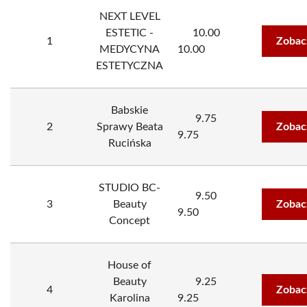
NEXT LEVEL
ESTETIC -
10.00
1
Zobac
MEDYCYNA
10.00
ESTETYCZNA
Babskie
9.75
2
Sprawy Beata
Zobac
9.75
Rucińska
STUDIO BC-
9.50
3
Beauty
Zobac
9.50
Concept
House of
Beauty
9.25
4
Zobac
Karolina
9.25