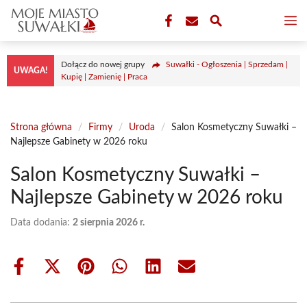
Przejdź
M
do
treści
Dołącz do nowej grupy
Suwałki - Ogłoszenia | Sprzedam |
UWAGA!
Kupię | Zamienię | Praca
Strona główna
/
Firmy
/
Uroda
/
Salon Kosmetyczny Suwałki –
Najlepsze Gabinety w 2026 roku
Salon Kosmetyczny Suwałki –
Najlepsze Gabinety w 2026 roku
Data dodania:
2 sierpnia 2026 r.
Share
Share
Share
Share
Share
Share
on
on
on
on
on
on
Facebook
X
Pinterest
WhatsApp
LinkedIn
Email
(Twitter)