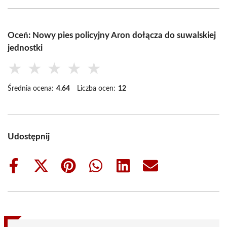
Oceń: Nowy pies policyjny Aron dołącza do suwalskiej
jednostki
★
★
★
★
★
Średnia ocena:
4.64
Liczba ocen:
12
Udostępnij
Share
Share
Share
Share
Share
Share
on
on
on
on
on
on
Facebook
X
Pinterest
WhatsApp
LinkedIn
Email
(Twitter)