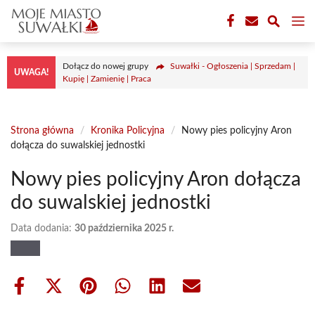
Przejdź
M
do
treści
Dołącz do nowej grupy
Suwałki - Ogłoszenia | Sprzedam |
UWAGA!
Kupię | Zamienię | Praca
Strona główna
/
Kronika Policyjna
/
Nowy pies policyjny Aron
dołącza do suwalskiej jednostki
Nowy pies policyjny Aron dołącza
do suwalskiej jednostki
Data dodania:
30 października 2025 r.
Share
Share
Share
Share
Share
Share
on
on
on
on
on
on
Facebook
X
Pinterest
WhatsApp
LinkedIn
Email