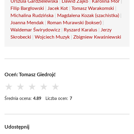
Urszula Gardzielewska
|
Dawid Zajko
|
Karolina Mor
|
Filip Bargłowski
|
Jacek Kot
|
Tomasz Warakomski
|
Michalina Rudzińska
|
Magdalena Kozak (szachistka)
|
Joanna Mendak
|
Roman Murawski (bokser)
|
Waldemar Świrydowicz
|
Ryszard Karalus
|
Jerzy
Skrobecki
|
Wojciech Muzyk
|
Zbigniew Kwaśniewski
Oceń: Tomasz Giedrojć
★
★
★
★
★
Średnia ocena:
4.89
Liczba ocen:
7
Udostępnij