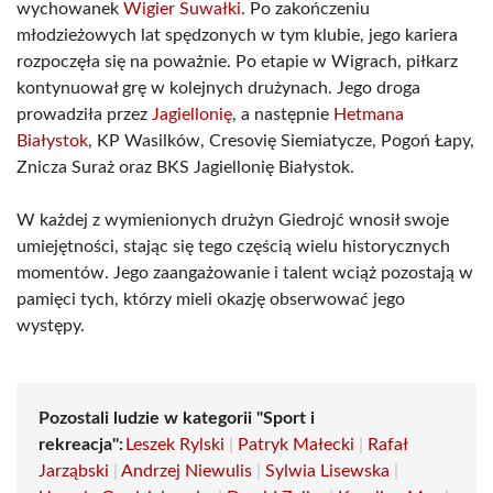
wychowanek
Wigier Suwałki
. Po zakończeniu
młodzieżowych lat spędzonych w tym klubie, jego kariera
rozpoczęła się na poważnie. Po etapie w Wigrach, piłkarz
kontynuował grę w kolejnych drużynach. Jego droga
prowadziła przez
Jagiellonię
, a następnie
Hetmana
Białystok
, KP Wasilków, Cresovię Siemiatycze, Pogoń Łapy,
Znicza Suraż oraz BKS Jagiellonię Białystok.
W każdej z wymienionych drużyn Giedrojć wnosił swoje
umiejętności, stając się tego częścią wielu historycznych
momentów. Jego zaangażowanie i talent wciąż pozostają w
pamięci tych, którzy mieli okazję obserwować jego
występy.
Pozostali ludzie w kategorii "Sport i
rekreacja":
Leszek Rylski
|
Patryk Małecki
|
Rafał
Jarząbski
|
Andrzej Niewulis
|
Sylwia Lisewska
|