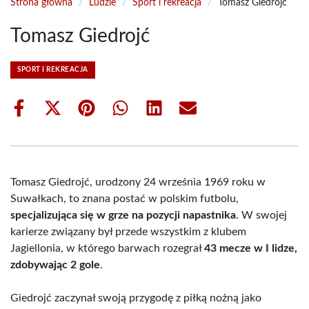
Strona główna
/
Ludzie
/
Sport i rekreacja
/
Tomasz Giedrojć
Tomasz Giedrojć
SPORT I REKREACJA
Share
Share
Share
Share
Share
Share
on
on
on
on
on
on
Facebook
X
Pinterest
WhatsApp
LinkedIn
Email
(Twitter)
Tomasz Giedrojć, urodzony 24 września 1969 roku w
Suwałkach, to znana postać w polskim futbolu,
specjalizująca się w grze na pozycji napastnika
. W swojej
karierze związany był przede wszystkim z klubem
Jagiellonia, w którego barwach rozegrał
43 mecze w I lidze,
zdobywając 2 gole
.
Giedrojć zaczynał swoją przygodę z piłką nożną jako