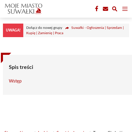
Przejdź
M
do
treści
Dołącz do nowej grupy
Suwałki - Ogłoszenia | Sprzedam |
UWAGA!
Kupię | Zamienię | Praca
Spis treści
Wstęp