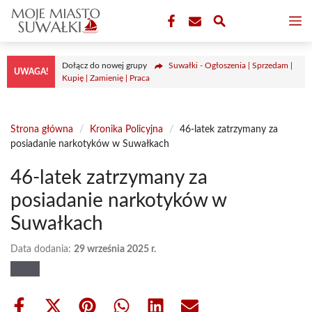
Przejdź
M
do
treści
Dołącz do nowej grupy
Suwałki - Ogłoszenia | Sprzedam |
UWAGA!
Kupię | Zamienię | Praca
Strona główna
/
Kronika Policyjna
/
46-latek zatrzymany za
posiadanie narkotyków w Suwałkach
46-latek zatrzymany za
posiadanie narkotyków w
Suwałkach
Data dodania:
29 września 2025 r.
Share
Share
Share
Share
Share
Share