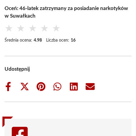
Oceń: 46-latek zatrzymany za posiadanie narkotyków
w Suwałkach
★
★
★
★
★
Średnia ocena:
4.98
Liczba ocen:
16
Udostępnij
Share
Share
Share
Share
Share
Share
on
on
on
on
on
on
Facebook
X
Pinterest
WhatsApp
LinkedIn
Email
(Twitter)