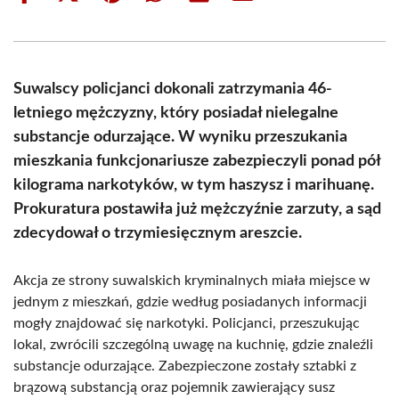
on
on
on
on
on
on
Facebook
X
Pinterest
WhatsApp
LinkedIn
Email
(Twitter)
Suwalscy policjanci dokonali zatrzymania 46-
letniego mężczyzny, który posiadał nielegalne
substancje odurzające. W wyniku przeszukania
mieszkania funkcjonariusze zabezpieczyli ponad pół
kilograma narkotyków, w tym haszysz i marihuanę.
Prokuratura postawiła już mężczyźnie zarzuty, a sąd
zdecydował o trzymiesięcznym areszcie.
Akcja ze strony suwalskich kryminalnych miała miejsce w
jednym z mieszkań, gdzie według posiadanych informacji
mogły znajdować się narkotyki. Policjanci, przeszukując
lokal, zwrócili szczególną uwagę na kuchnię, gdzie znaleźli
substancje odurzające. Zabezpieczone zostały sztabki z
brązową substancją oraz pojemnik zawierający susz