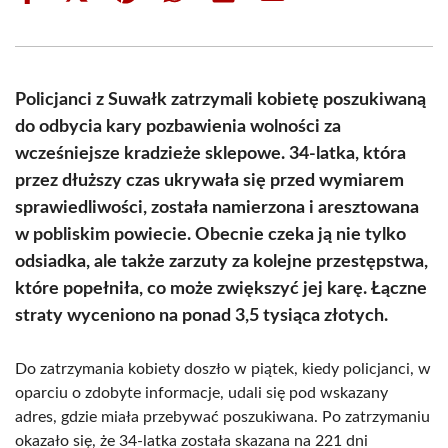
on
on
on
on
on
on
Facebook
X
Pinterest
WhatsApp
LinkedIn
Email
(Twitter)
Policjanci z Suwałk zatrzymali kobietę poszukiwaną
do odbycia kary pozbawienia wolności za
wcześniejsze kradzieże sklepowe. 34-latka, która
przez dłuższy czas ukrywała się przed wymiarem
sprawiedliwości, została namierzona i aresztowana
w pobliskim powiecie. Obecnie czeka ją nie tylko
odsiadka, ale także zarzuty za kolejne przestępstwa,
które popełniła, co może zwiększyć jej karę. Łączne
straty wyceniono na ponad 3,5 tysiąca złotych.
Do zatrzymania kobiety doszło w piątek, kiedy policjanci, w
oparciu o zdobyte informacje, udali się pod wskazany
adres, gdzie miała przebywać poszukiwana. Po zatrzymaniu
okazało się, że 34-latka została skazana na 221 dni