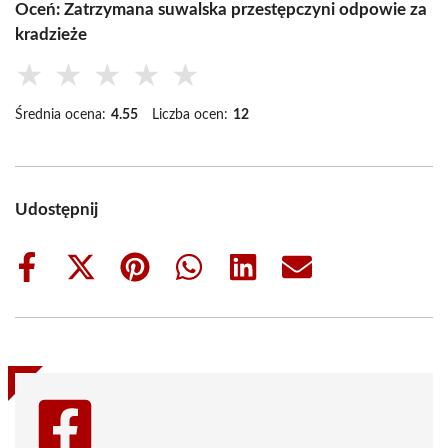
Oceń: Zatrzymana suwalska przestępczyni odpowie za
kradzieże
★
★
★
★
★
Średnia ocena:
4.55
Liczba ocen:
12
Udostępnij
Share
Share
Share
Share
Share
Share
on
on
on
on
on
on
Facebook
X
Pinterest
WhatsApp
LinkedIn
Email
(Twitter)