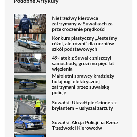
Podobne Artykuły
Nietrzeźwy kierowca
zatrzymany w Suwałkach za
przekroczenie prędkości
Konkurs plastyczny „Jesteśmy
różni, ale równi” dla uczniów
szkół podstawowych
49-latek z Suwałk zniszczył
samochody, grozi mu pięć lat
więzienia
Małoletni sprawcy kradzieży
hulajnogi elektrycznej
zatrzymani przez suwalską
policję
Suwałki: Ukradł pierścionek z
brylantem – usłyszał zarzuty
Suwałki: Akcja Policji na Rzecz
Trzeźwości Kierowców