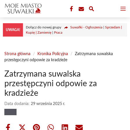
Przejdź
M
do
treści
Dołącz do nowej grupy
Suwałki - Ogłoszenia | Sprzedam |
UWAGA!
Kupię | Zamienię | Praca
Strona główna
/
Kronika Policyjna
/
Zatrzymana suwalska
przestępczyni odpowie za kradzieże
Zatrzymana suwalska
przestępczyni odpowie za
kradzieże
Data dodania:
29 września 2025 r.
Share
Share
Share
Share
Share
Share