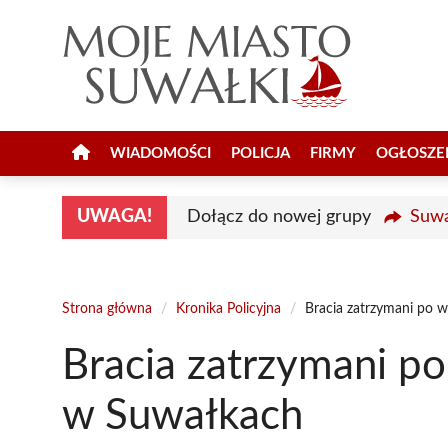
Przejdź
do
treści
WIADOMOŚCI
POLICJA
FIRMY
OGŁOSZE
UWAGA!
Dołącz do nowej grupy
Suwa
Strona główna
/
Kronika Policyjna
/
Bracia zatrzymani po w
Bracia zatrzymani po
w Suwałkach