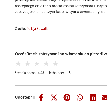
przestępstw. Monitoring zarejestrował moment włamani
następnego dnia rano bracia zostali zatrzymani i usłys
zdecyduje o ich dalszym losie, w tym o ewentualnym a
Źródło:
Policja Suwałki
Oceń: Bracia zatrzymani po włamaniu do pizzerii 
★
★
★
★
★
Średnia ocena:
4.48
Liczba ocen:
15
Udostępnij
Share
Share
Share
Share
Share
on
on
on
on
on
Facebook
X
Pinterest
WhatsApp
LinkedIn