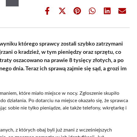
Share
Share
Share
Share
Share
Share
on
on
on
on
on
on
Facebook
X
Pinterest
WhatsApp
LinkedIn
Email
(Twitter)
wyniku którego sprawcy zostali szybko zatrzymani
ejrzani o kradzież, w tym pieniędzy oraz sprzętu, co
traty oszacowano na prawie 8 tysięcy złotych, a po
ego dnia. Teraz ich sprawą zajmie się sąd, a grozi im
łamaniem, które miało miejsce w nocy. Zgłoszenie skupiło
do działania. Po dotarciu na miejsce okazało się, że sprawca
ąc sobie nie tylko pieniądze, ale także telefony, wkrętarkę i
anych, z których obaj byli już znani z wcześniejszych