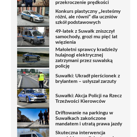
przekroczenie prędkości
Konkurs plastyczny „Jesteśmy
różni, ale równi” dla uczniów
szkół podstawowych
49-latek z Suwałk zniszczył
samochody, grozi mu pięć lat
więzienia
Małoletni sprawcy kradzieży
hulajnogi elektrycznej
zatrzymani przez suwalską
policję
Suwałki: Ukradł pierścionek z
brylantem – usłyszał zarzuty
Suwałki: Akcja Policji na Rzecz
Trzeźwości Kierowców
Driftowanie na parkingu w
Suwałkach zakończone
mandatem i utratą prawa jazdy
Skuteczna interwencja