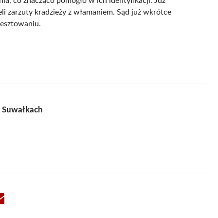
a, co znacząco pomogło w ich identyfikacji. Już
zeli zarzuty kradzieży z włamaniem. Sąd już wkrótce
resztowaniu.
w Suwałkach
Share
on
Email