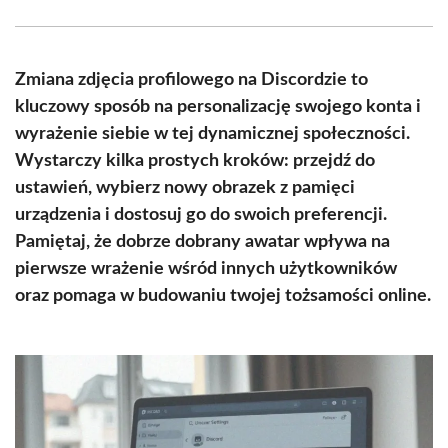
Facebook
X
Pinterest
WhatsApp
LinkedIn
Email
(Twitter)
Zmiana zdjęcia profilowego na Discordzie to
kluczowy sposób na personalizację swojego konta i
wyrażenie siebie w tej dynamicznej społeczności.
Wystarczy kilka prostych kroków: przejdź do
ustawień, wybierz nowy obrazek z pamięci
urządzenia i dostosuj go do swoich preferencji.
Pamiętaj, że dobrze dobrany awatar wpływa na
pierwsze wrażenie wśród innych użytkowników
oraz pomaga w budowaniu twojej tożsamości online.