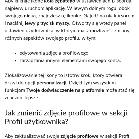
Aby kliknąć ikonę
koła zębatego
w ustawieniach Discorda,
najpierw uruchom aplikację. W lewym dolnym rogu, obok
swojego
nicka
, znajdziesz tę ikonkę. Najedź na nią kursorem
i naciśnij
lewy przycisk myszy
. Otworzy się wtedy panel
ustawień użytkownika, w którym masz możliwość zmiany
różnych aspektów swojego profilu, w tym:
edytowania zdjęcia profilowego,
zarządzania innymi elementami swojego konta.
Zlokalizowanie tej ikony to istotny krok, który otwiera
drzwi do opcji
personalizacji
. Dzięki tym wszystkim
funkcjom
Twoje doświadczenie na platformie
może stać się
znacznie lepsze.
Jak zmienić zdjęcie profilowe w sekcji
Profil użytkownika?
Aby zaktualizować swoje
zdjęcie profilowe
w sekcji
Profil