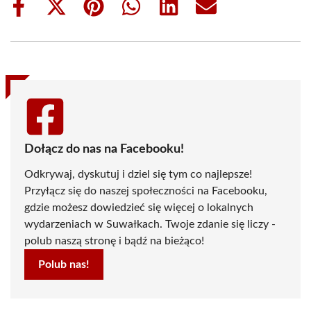
Share
Share
Share
Share
Share
Share
on
on
on
on
on
on
Facebook
X
Pinterest
WhatsApp
LinkedIn
Email
(Twitter)
Dołącz do nas na Facebooku!
Odkrywaj, dyskutuj i dziel się tym co najlepsze!
Przyłącz się do naszej społeczności na Facebooku,
gdzie możesz dowiedzieć się więcej o lokalnych
wydarzeniach w Suwałkach. Twoje zdanie się liczy -
polub naszą stronę i bądź na bieżąco!
Polub nas!