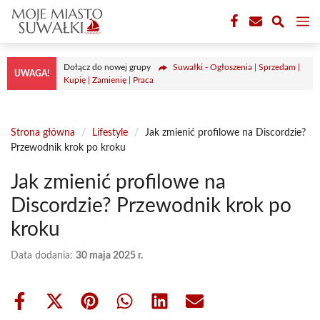
Przejdź
M
do
treści
Dołącz do nowej grupy
Suwałki - Ogłoszenia | Sprzedam |
UWAGA!
Kupię | Zamienię | Praca
Strona główna
/
Lifestyle
/
Jak zmienić profilowe na Discordzie?
Przewodnik krok po kroku
Jak zmienić profilowe na
Discordzie? Przewodnik krok po
kroku
Data dodania:
30 maja 2025 r.
Share
Share
Share
Share
Share
Share
on
on
on
on
on
on