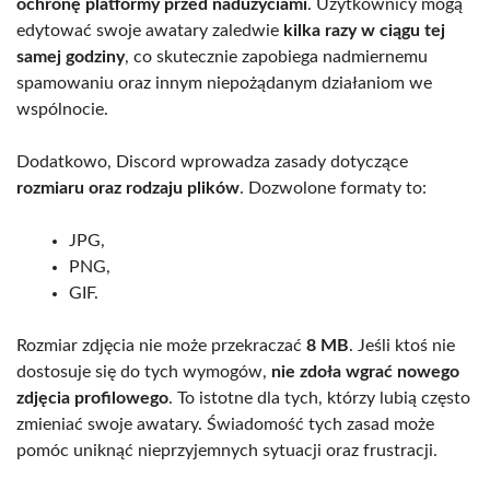
ochronę platformy przed nadużyciami
. Użytkownicy mogą
edytować swoje awatary zaledwie
kilka razy w ciągu tej
samej godziny
, co skutecznie zapobiega nadmiernemu
spamowaniu oraz innym niepożądanym działaniom we
wspólnocie.
Dodatkowo, Discord wprowadza zasady dotyczące
rozmiaru oraz rodzaju plików
. Dozwolone formaty to:
JPG,
PNG,
GIF.
Rozmiar zdjęcia nie może przekraczać
8 MB
. Jeśli ktoś nie
dostosuje się do tych wymogów,
nie zdoła wgrać nowego
zdjęcia profilowego
. To istotne dla tych, którzy lubią często
zmieniać swoje awatary. Świadomość tych zasad może
pomóc uniknąć nieprzyjemnych sytuacji oraz frustracji.