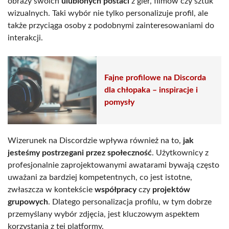
obrazy swoich
ulubionych postaci
z gier, filmów czy sztuk
wizualnych. Taki wybór nie tylko personalizuje profil, ale
także przyciąga osoby z podobnymi zainteresowaniami do
interakcji.
Fajne profilowe na Discorda
dla chłopaka – inspiracje i
pomysły
Wizerunek na Discordzie wpływa również na to,
jak
jesteśmy postrzegani przez społeczność
. Użytkownicy z
profesjonalnie zaprojektowanymi awatarami bywają często
uważani za bardziej kompetentnych, co jest istotne,
zwłaszcza w kontekście
współpracy
czy
projektów
grupowych
. Dlatego personalizacja profilu, w tym dobrze
przemyślany wybór zdjęcia, jest kluczowym aspektem
korzystania z tej platformy.