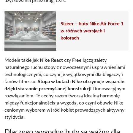
użytkowania przez długi czas.
Sizeer – buty Nike Air Force 1
w różnych wersjach i
kolorach
Modele takie jak
Nike React
czy
Free
łączą zalety
naturalnego ruchu stopy z nowoczesnymi usprawnieniami
technologicznymi, co czyni je wyjątkowymi dla biegaczy i
fanów fitnessu.
Stopa w butach Nike otrzymuje wsparcie
dzięki starannie przemyślanej konstrukcji
i innowacyjnym
rozwiązaniom. Te cechy razem tworzą idealną harmonię
między funkcjonalnością a wygodą, co czyni obuwie Nike
cenionym wyborem wśród kobiet prowadzących aktywny
styl życia.
Dlaczego wygodne buty są ważne dla