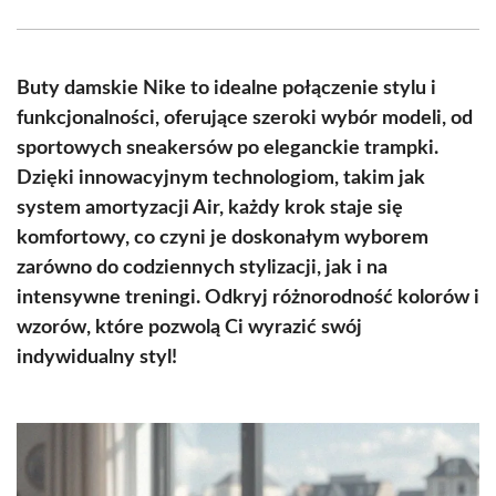
Facebook
X
Pinterest
WhatsApp
LinkedIn
Email
(Twitter)
Buty damskie Nike to idealne połączenie stylu i
funkcjonalności, oferujące szeroki wybór modeli, od
sportowych sneakersów po eleganckie trampki.
Dzięki innowacyjnym technologiom, takim jak
system amortyzacji Air, każdy krok staje się
komfortowy, co czyni je doskonałym wyborem
zarówno do codziennych stylizacji, jak i na
intensywne treningi. Odkryj różnorodność kolorów i
wzorów, które pozwolą Ci wyrazić swój
indywidualny styl!