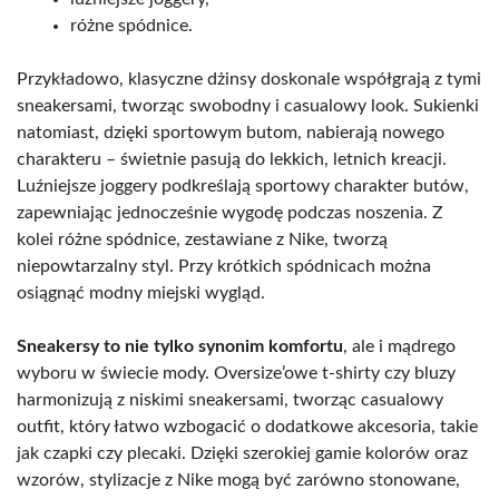
różne spódnice.
Przykładowo, klasyczne dżinsy doskonale współgrają z tymi
sneakersami, tworząc swobodny i casualowy look. Sukienki
natomiast, dzięki sportowym butom, nabierają nowego
charakteru – świetnie pasują do lekkich, letnich kreacji.
Luźniejsze joggery podkreślają sportowy charakter butów,
zapewniając jednocześnie wygodę podczas noszenia. Z
kolei różne spódnice, zestawiane z Nike, tworzą
niepowtarzalny styl. Przy krótkich spódnicach można
osiągnąć modny miejski wygląd.
Sneakersy to nie tylko synonim komfortu
, ale i mądrego
wyboru w świecie mody. Oversize’owe t-shirty czy bluzy
harmonizują z niskimi sneakersami, tworząc casualowy
outfit, który łatwo wzbogacić o dodatkowe akcesoria, takie
jak czapki czy plecaki. Dzięki szerokiej gamie kolorów oraz
wzorów, stylizacje z Nike mogą być zarówno stonowane,