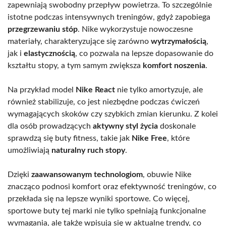
zapewniają swobodny przepływ powietrza. To szczególnie
istotne podczas intensywnych treningów, gdyż zapobiega
przegrzewaniu stóp
. Nike wykorzystuje nowoczesne
materiały, charakteryzujące się zarówno
wytrzymałością
,
jak i
elastycznością
, co pozwala na lepsze dopasowanie do
kształtu stopy, a tym samym zwiększa
komfort noszenia
.
Na przykład model
Nike React
nie tylko amortyzuje, ale
również stabilizuje, co jest niezbędne podczas ćwiczeń
wymagających skoków czy szybkich zmian kierunku. Z kolei
dla osób prowadzących
aktywny styl życia
doskonale
sprawdzą się buty fitness, takie jak
Nike Free
, które
umożliwiają
naturalny ruch stopy
.
Dzięki
zaawansowanym technologiom
, obuwie Nike
znacząco podnosi komfort oraz efektywność treningów, co
przekłada się na lepsze wyniki sportowe. Co więcej,
sportowe buty tej marki nie tylko spełniają funkcjonalne
wymagania, ale także wpisują się w aktualne trendy, co