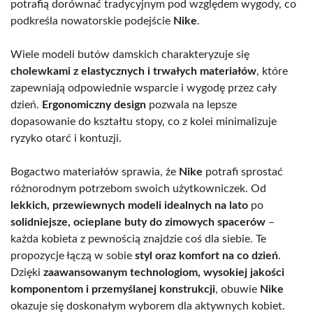
potrafią dorównać tradycyjnym pod względem wygody, co
podkreśla nowatorskie podejście
Nike
.
Wiele modeli butów damskich charakteryzuje się
cholewkami z elastycznych i trwałych materiałów
, które
zapewniają odpowiednie wsparcie i wygodę przez cały
dzień.
Ergonomiczny design
pozwala na lepsze
dopasowanie do kształtu stopy, co z kolei minimalizuje
ryzyko otarć i kontuzji.
Bogactwo materiałów sprawia, że
Nike
potrafi sprostać
różnorodnym potrzebom swoich użytkowniczek. Od
lekkich, przewiewnych modeli idealnych na lato
po
solidniejsze, ocieplane buty do zimowych spacerów
–
każda kobieta z pewnością znajdzie coś dla siebie. Te
propozycje łączą w sobie
styl oraz komfort na co dzień
.
Dzięki
zaawansowanym technologiom, wysokiej jakości
komponentom i przemyślanej konstrukcji
, obuwie
Nike
okazuje się doskonałym wyborem dla aktywnych kobiet.