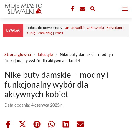
Przejdź
M
do
treści
Dołącz do nowej grupy
Suwałki - Ogłoszenia | Sprzedam |
UWAGA!
Kupię | Zamienię | Praca
Strona główna
/
Lifestyle
/
Nike buty damskie – modny i
funkcjonalny wybór dla aktywnych kobiet
Nike buty damskie – modny i
funkcjonalny wybór dla
aktywnych kobiet
Data dodania:
4 czerwca 2025 r.
Share
Share
Share
Share
Share
Share
on
on
on
on
on
on