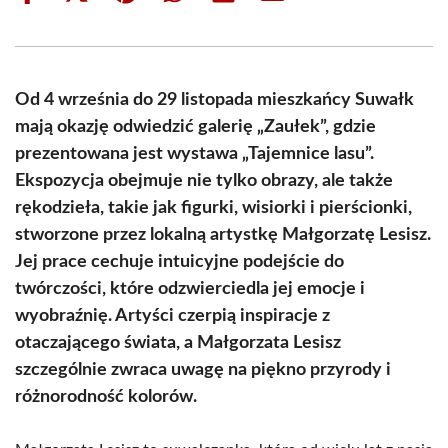
on
on
on
on
on
on
Facebook
X
Pinterest
WhatsApp
LinkedIn
Email
(Twitter)
Od 4 września do 29 listopada mieszkańcy Suwałk
mają okazję odwiedzić galerię „Zaułek”, gdzie
prezentowana jest wystawa „Tajemnice lasu”.
Ekspozycja obejmuje nie tylko obrazy, ale także
rękodzieła, takie jak figurki, wisiorki i pierścionki,
stworzone przez lokalną artystkę Małgorzatę Lesisz.
Jej prace cechuje intuicyjne podejście do
twórczości, które odzwierciedla jej emocje i
wyobraźnię. Artyści czerpią inspiracje z
otaczającego świata, a Małgorzata Lesisz
szczególnie zwraca uwagę na piękno przyrody i
różnorodność kolorów.