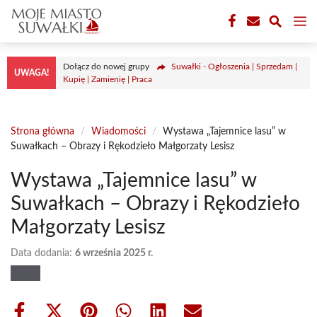
Przejdź
M
do
treści
Dołącz do nowej grupy
Suwałki - Ogłoszenia | Sprzedam |
UWAGA!
Kupię | Zamienię | Praca
Strona główna
/
Wiadomości
/
Wystawa „Tajemnice lasu” w
Suwałkach – Obrazy i Rękodzieło Małgorzaty Lesisz
Wystawa „Tajemnice lasu” w
Suwałkach – Obrazy i Rękodzieło
Małgorzaty Lesisz
Data dodania:
6 września 2025 r.
Share
Share
Share
Share
Share
Share