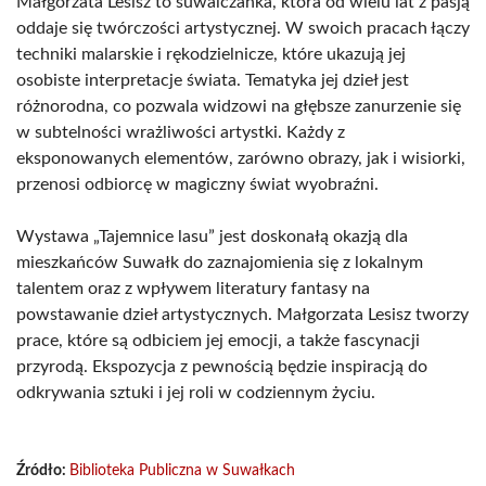
Małgorzata Lesisz to suwalczanka, która od wielu lat z pasją
oddaje się twórczości artystycznej. W swoich pracach łączy
techniki malarskie i rękodzielnicze, które ukazują jej
osobiste interpretacje świata. Tematyka jej dzieł jest
różnorodna, co pozwala widzowi na głębsze zanurzenie się
w subtelności wrażliwości artystki. Każdy z
eksponowanych elementów, zarówno obrazy, jak i wisiorki,
przenosi odbiorcę w magiczny świat wyobraźni.
Wystawa „Tajemnice lasu” jest doskonałą okazją dla
mieszkańców Suwałk do zaznajomienia się z lokalnym
talentem oraz z wpływem literatury fantasy na
powstawanie dzieł artystycznych. Małgorzata Lesisz tworzy
prace, które są odbiciem jej emocji, a także fascynacji
przyrodą. Ekspozycja z pewnością będzie inspiracją do
odkrywania sztuki i jej roli w codziennym życiu.
Źródło:
Biblioteka Publiczna w Suwałkach