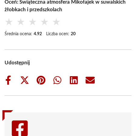
Oceń: Świąteczna atmosfera Mikołajek w suwalskich
żłobkach i przedszkolach
★
★
★
★
★
Średnia ocena:
4.92
Liczba ocen:
20
Udostępnij
Share
Share
Share
Share
Share
Share
on
on
on
on
on
on
Facebook
X
Pinterest
WhatsApp
LinkedIn
Email
(Twitter)