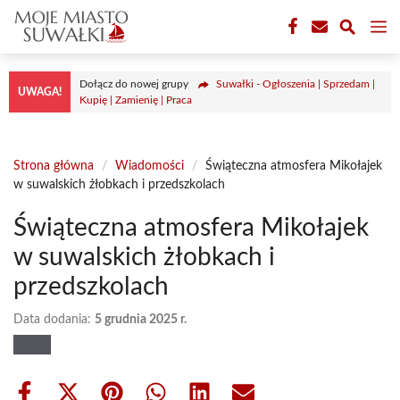
Przejdź
M
do
treści
Dołącz do nowej grupy
Suwałki - Ogłoszenia | Sprzedam |
UWAGA!
Kupię | Zamienię | Praca
Strona główna
/
Wiadomości
/
Świąteczna atmosfera Mikołajek
w suwalskich żłobkach i przedszkolach
Świąteczna atmosfera Mikołajek
w suwalskich żłobkach i
przedszkolach
Data dodania:
5 grudnia 2025 r.
Share
Share
Share
Share
Share
Share