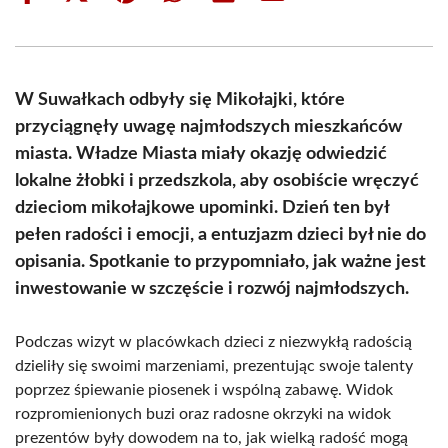
on
on
on
on
on
on
Facebook
X
Pinterest
WhatsApp
LinkedIn
Email
(Twitter)
W Suwałkach odbyły się Mikołajki, które
przyciągnęły uwagę najmłodszych mieszkańców
miasta. Władze Miasta miały okazję odwiedzić
lokalne żłobki i przedszkola, aby osobiście wręczyć
dzieciom mikołajkowe upominki. Dzień ten był
pełen radości i emocji, a entuzjazm dzieci był nie do
opisania. Spotkanie to przypomniało, jak ważne jest
inwestowanie w szczęście i rozwój najmłodszych.
Podczas wizyt w placówkach dzieci z niezwykłą radością
dzieliły się swoimi marzeniami, prezentując swoje talenty
poprzez śpiewanie piosenek i wspólną zabawę. Widok
rozpromienionych buzi oraz radosne okrzyki na widok
prezentów były dowodem na to, jak wielką radość mogą