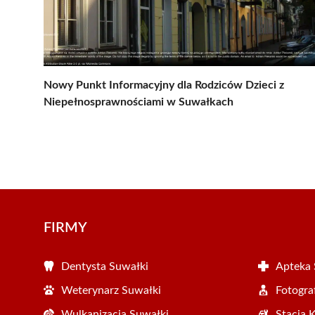
Nowy Punkt Informacyjny dla Rodziców Dzieci z
Niepełnosprawnościami w Suwałkach
FIRMY
Dentysta Suwałki
Apteka 
Weterynarz Suwałki
Fotogra
Wulkanizacja Suwałki
Stacja 