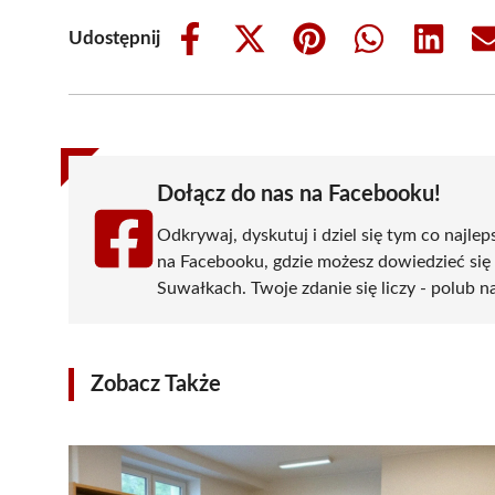
Udostępnij
Share
Share
Share
Share
Share
on
on
on
on
on
Facebook
X
Pinterest
WhatsApp
LinkedIn
(Twitter)
Dołącz do nas na Facebooku!
Odkrywaj, dyskutuj i dziel się tym co najlep
na Facebooku, gdzie możesz dowiedzieć się
Suwałkach. Twoje zdanie się liczy - polub na
Zobacz Także