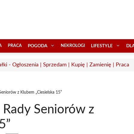
A
PRACA
POGODA
NEKROLOGI
LIFESTYLE
DL
łki - Ogłoszenia | Sprzedam | Kupię | Zamienię | Praca
Seniorów z Klubem „Ciesielska 15”
j Rady Seniorów z
5”