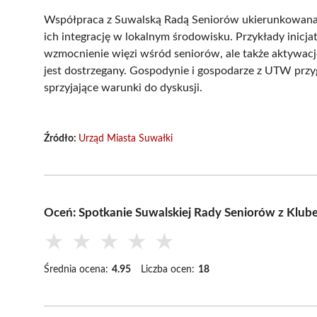
Współpraca z Suwalską Radą Seniorów ukierunkowana j
ich integrację w lokalnym środowisku. Przykłady inicj
wzmocnienie więzi wśród seniorów, ale także aktywację 
jest dostrzegany. Gospodynie i gospodarze z UTW przy
sprzyjające warunki do dyskusji.
Źródło:
Urząd Miasta Suwałki
Oceń: Spotkanie Suwalskiej Rady Seniorów z Klube
★
★
★
★
★
Średnia ocena:
4.95
Liczba ocen:
18