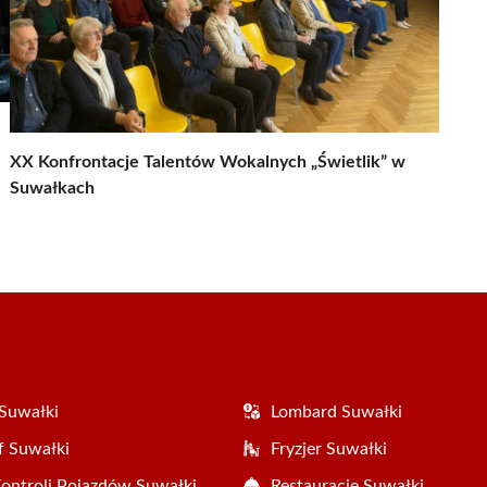
XX Konfrontacje Talentów Wokalnych „Świetlik” w
Suwałkach
Suwałki
Lombard Suwałki
f Suwałki
Fryzjer Suwałki
Kontroli Pojazdów Suwałki
Restauracje Suwałki