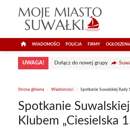
Przejdź
do
treści
WIADOMOŚCI
POLICJA
FIRMY
OGŁOSZENI
UWAGA!
Dołącz do nowej grupy
Suwa
Strona główna
/
Wiadomości
/
Spotkanie Suwalskiej Rady 
Spotkanie Suwalskie
Klubem „Ciesielska 1