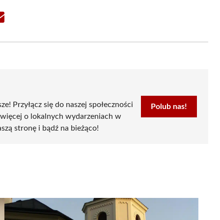
Share
on
Email
sze! Przyłącz się do naszej społeczności
Polub nas!
 więcej o lokalnych wydarzeniach w
szą stronę i bądź na bieżąco!