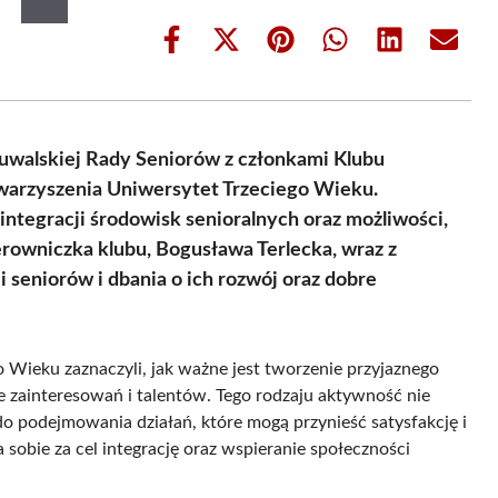
Share
Share
Share
Share
Share
Share
on
on
on
on
on
on
Facebook
X
Pinterest
WhatsApp
LinkedIn
Email
(Twitter)
Suwalskiej Rady Seniorów z członkami Klubu
owarzyszenia Uniwersytet Trzeciego Wieku.
ntegracji środowisk senioralnych oraz możliwości,
erowniczka klubu, Bogusława Terlecka, wraz z
 seniorów i dbania o ich rozwój oraz dobre
 Wieku zaznaczyli, jak ważne jest tworzenie przyjaznego
e zainteresowań i talentów. Tego rodzaju aktywność nie
o podejmowania działań, które mogą przynieść satysfakcję i
 sobie za cel integrację oraz wspieranie społeczności