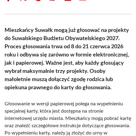
on
on
on
on
on
on
Facebook
X
Pinterest
WhatsApp
LinkedIn
Email
(Twitter)
Mieszkańcy Suwałk mogą już głosować na projekty
do Suwalskiego Budżetu Obywatelskiego 2027.
Proces głosowania trwa od 8 do 21 czerwca 2026
roku i odbywa się zarówno w formie elektronicznej,
jak i papierowej. Ważne jest, aby każdy głosujący
wybrał maksymalnie trzy projekty. Osoby
małoletnie muszą dołączyć zgodę rodzica lub
opiekuna prawnego do karty do głosowania.
Głosowanie w wersji papierowej polega na wypełnieniu
specjalnej karty, która jest dostępna na stronie
internetowej urzędu miasta. Mieszkańcy mogą pobrać kartę
oraz znaleźć szczegółowe instrukcje dotyczące głosowania.
Po wypełnieniu karty, należy ją złożyć do urny w