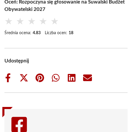
Oceń: Rozpoczyna się głosowanie na Suwalski Budżet
Obywatelski 2027
★
★
★
★
★
Średnia ocena:
4.83
Liczba ocen:
18
Udostępnij
Share
Share
Share
Share
Share
Share
on
on
on
on
on
on
Facebook
X
Pinterest
WhatsApp
LinkedIn
Email
(Twitter)