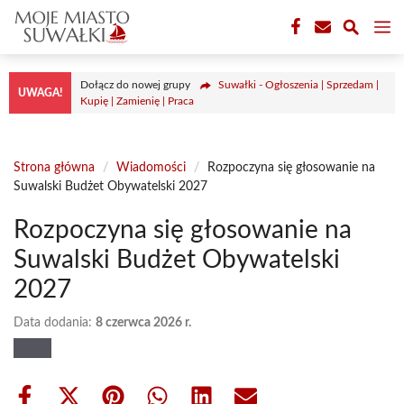
Przejdź
M
do
treści
Dołącz do nowej grupy
Suwałki - Ogłoszenia | Sprzedam |
UWAGA!
Kupię | Zamienię | Praca
Strona główna
/
Wiadomości
/
Rozpoczyna się głosowanie na
Suwalski Budżet Obywatelski 2027
Rozpoczyna się głosowanie na
Suwalski Budżet Obywatelski
2027
Data dodania:
8 czerwca 2026 r.
Share
Share
Share
Share
Share
Share