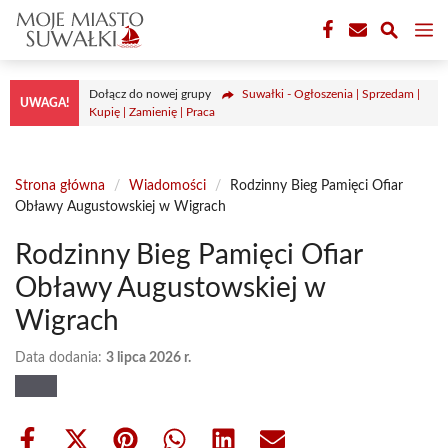
Przejdź
M
do
treści
Dołącz do nowej grupy
Suwałki - Ogłoszenia | Sprzedam |
UWAGA!
Kupię | Zamienię | Praca
Strona główna
/
Wiadomości
/
Rodzinny Bieg Pamięci Ofiar
Obławy Augustowskiej w Wigrach
Rodzinny Bieg Pamięci Ofiar
Obławy Augustowskiej w
Wigrach
Data dodania:
3 lipca 2026 r.
Share
Share
Share
Share
Share
Share