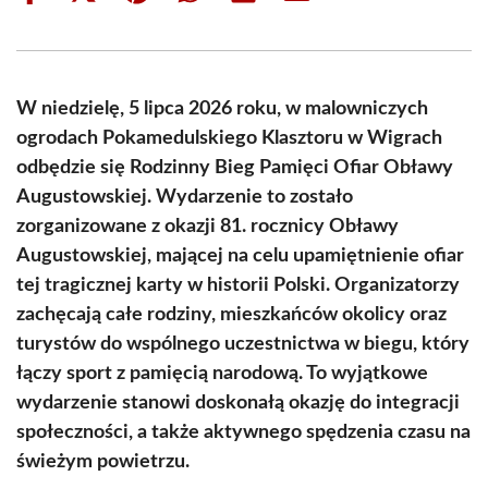
on
on
on
on
on
on
Facebook
X
Pinterest
WhatsApp
LinkedIn
Email
(Twitter)
W niedzielę, 5 lipca 2026 roku, w malowniczych
ogrodach Pokamedulskiego Klasztoru w Wigrach
odbędzie się Rodzinny Bieg Pamięci Ofiar Obławy
Augustowskiej. Wydarzenie to zostało
zorganizowane z okazji 81. rocznicy Obławy
Augustowskiej, mającej na celu upamiętnienie ofiar
tej tragicznej karty w historii Polski. Organizatorzy
zachęcają całe rodziny, mieszkańców okolicy oraz
turystów do wspólnego uczestnictwa w biegu, który
łączy sport z pamięcią narodową. To wyjątkowe
wydarzenie stanowi doskonałą okazję do integracji
społeczności, a także aktywnego spędzenia czasu na
świeżym powietrzu.