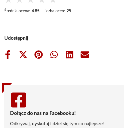
★
★
★
★
★
Średnia ocena:
4.85
Liczba ocen:
25
Udostępnij
Share
Share
Share
Share
Share
Share
on
on
on
on
on
on
Facebook
X
Pinterest
WhatsApp
LinkedIn
Email
(Twitter)
Dołącz do nas na Facebooku!
Odkrywaj, dyskutuj i dziel się tym co najlepsze!