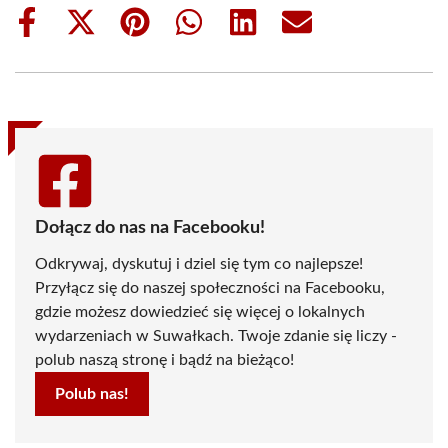
Share
Share
Share
Share
Share
Share
on
on
on
on
on
on
Facebook
X
Pinterest
WhatsApp
LinkedIn
Email
(Twitter)
Dołącz do nas na Facebooku!
Odkrywaj, dyskutuj i dziel się tym co najlepsze!
Przyłącz się do naszej społeczności na Facebooku,
gdzie możesz dowiedzieć się więcej o lokalnych
wydarzeniach w Suwałkach. Twoje zdanie się liczy -
polub naszą stronę i bądź na bieżąco!
Polub nas!