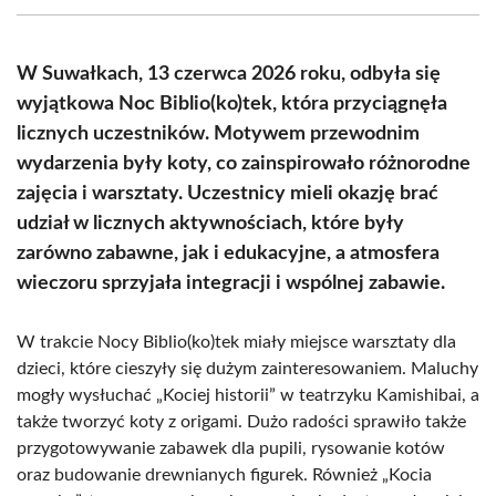
(Twitter)
W Suwałkach, 13 czerwca 2026 roku, odbyła się
wyjątkowa Noc Biblio(ko)tek, która przyciągnęła
licznych uczestników. Motywem przewodnim
wydarzenia były koty, co zainspirowało różnorodne
zajęcia i warsztaty. Uczestnicy mieli okazję brać
udział w licznych aktywnościach, które były
zarówno zabawne, jak i edukacyjne, a atmosfera
wieczoru sprzyjała integracji i wspólnej zabawie.
W trakcie Nocy Biblio(ko)tek miały miejsce warsztaty dla
dzieci, które cieszyły się dużym zainteresowaniem. Maluchy
mogły wysłuchać „Kociej historii” w teatrzyku Kamishibai, a
także tworzyć koty z origami. Dużo radości sprawiło także
przygotowywanie zabawek dla pupili, rysowanie kotów
oraz budowanie drewnianych figurek. Również „Kocia