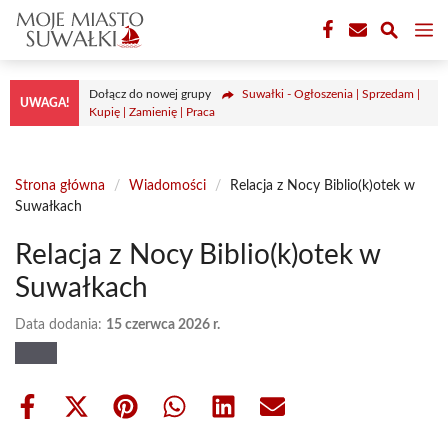
Przejdź
M
do
treści
Dołącz do nowej grupy
Suwałki - Ogłoszenia | Sprzedam |
UWAGA!
Kupię | Zamienię | Praca
Strona główna
/
Wiadomości
/
Relacja z Nocy Biblio(k)otek w
Suwałkach
Relacja z Nocy Biblio(k)otek w
Suwałkach
Data dodania:
15 czerwca 2026 r.
Share
Share
Share
Share
Share
Share
on
on
on
on
on
on
Facebook
X
Pinterest
WhatsApp
LinkedIn
Email