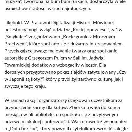
muzyka”, tworzona na bum bum rurkach, dostarczyła wiele
uśmiechów i radości wśród najmłodszych.
Likehold. W Pracowni Digitalizacji Historii Mówionej
uczestnicy mogli wziąć udział w „Kociej opowieści”, zaś w
„Smykałce” zorganizowano „Kocie granie z Mrocznym
Bractwem”, które spotkało się z dużym zainteresowaniem.
Przyciągające uwagę malowanie twarzy oraz spotkanie
autorskie z Grzegorzem Pulem w Sali im. Jadwigi
Towarnickiej dodatkowo wzbogaciły wieczór. Dla
dorosłych przygotowano pokaz slajdów zatytułowany „Czy
w Japonii są koty?”, który przybliżył zarówno kulturę, jak i
zwyczaje tego kraju.
W ramach akcji, organizatorzy dziękowali uczestnikom za
przynoszenie karmy dla kotów. Zbiórka trwała do końca
miesiąca w fili biblioteki, co spotkało się z pozytywnym
odzewem lokalnej społeczności. Warto również wspomnieć
o „Dniu bez kar”, który pozwolił czytelnikom zwrócić zaległe