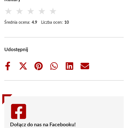
★
★
★
★
★
Średnia ocena:
4.9
Liczba ocen:
10
Udostępnij
Share
Share
Share
Share
Share
Share
on
on
on
on
on
on
Facebook
X
Pinterest
WhatsApp
LinkedIn
Email
(Twitter)
Dołącz do nas na Facebooku!