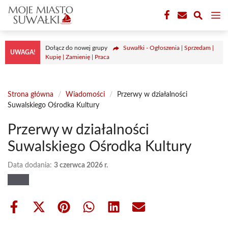
Przejdź
M
do
treści
Dołącz do nowej grupy
Suwałki - Ogłoszenia | Sprzedam |
UWAGA!
Kupię | Zamienię | Praca
Strona główna
/
Wiadomości
/
Przerwy w działalności
Suwalskiego Ośrodka Kultury
Przerwy w działalności
Suwalskiego Ośrodka Kultury
Data dodania:
3 czerwca 2026 r.
Share
Share
Share
Share
Share
Share
on
on
on
on
on
on
Facebook
X
Pinterest
WhatsApp
LinkedIn
Email