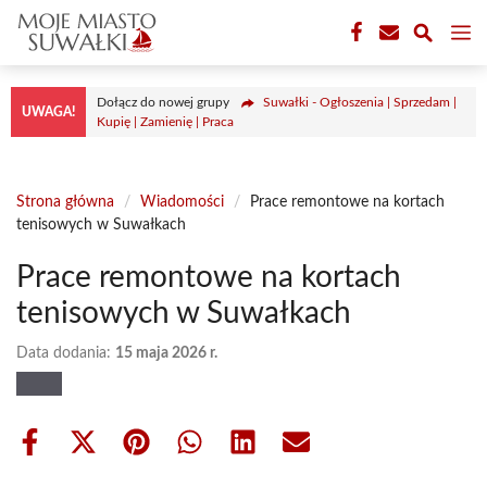
Przejdź
M
do
treści
Dołącz do nowej grupy
Suwałki - Ogłoszenia | Sprzedam |
UWAGA!
Kupię | Zamienię | Praca
Strona główna
/
Wiadomości
/
Prace remontowe na kortach
tenisowych w Suwałkach
Prace remontowe na kortach
tenisowych w Suwałkach
Data dodania:
15 maja 2026 r.
Share
Share
Share
Share
Share
Share
on
on
on
on
on
on
Facebook
X
Pinterest
WhatsApp
LinkedIn
Email