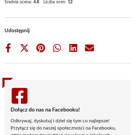
Średnia ocena:
4.8
Liczba ocen:
12
Udostępnij
Share
Share
Share
Share
Share
Share
on
on
on
on
on
on
Facebook
X
Pinterest
WhatsApp
LinkedIn
Email
(Twitter)
Dołącz do nas na Facebooku!
Odkrywaj, dyskutuj i dziel się tym co najlepsze!
Przyłącz się do naszej społeczności na Facebooku,