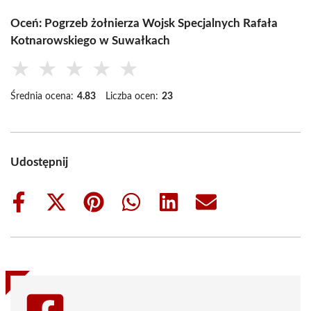
Oceń: Pogrzeb żołnierza Wojsk Specjalnych Rafała
Kotnarowskiego w Suwałkach
★
★
★
★
★
Średnia ocena:
4.83
Liczba ocen:
23
Udostępnij
Share
Share
Share
Share
Share
Share
on
on
on
on
on
on
Facebook
X
Pinterest
WhatsApp
LinkedIn
Email
(Twitter)