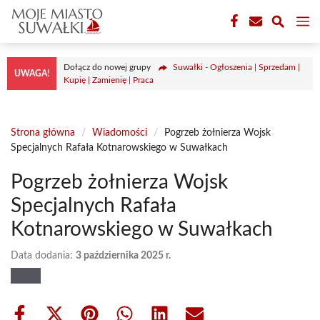
Przejdź
M
do
treści
Dołącz do nowej grupy
Suwałki - Ogłoszenia | Sprzedam |
UWAGA!
Kupię | Zamienię | Praca
Strona główna
/
Wiadomości
/
Pogrzeb żołnierza Wojsk
Specjalnych Rafała Kotnarowskiego w Suwałkach
Pogrzeb żołnierza Wojsk
Specjalnych Rafała
Kotnarowskiego w Suwałkach
Data dodania:
3 października 2025 r.
Share
Share
Share
Share
Share
Share