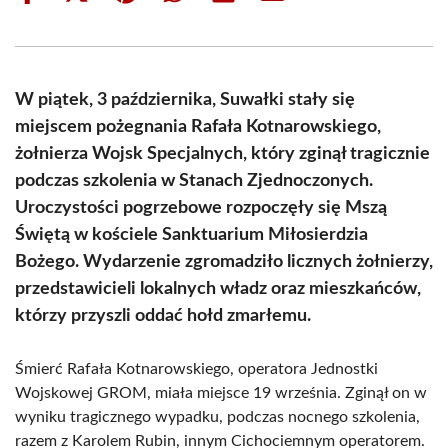
on
on
on
on
on
on
Facebook
X
Pinterest
WhatsApp
LinkedIn
Email
(Twitter)
W piątek, 3 października, Suwałki stały się
miejscem pożegnania Rafała Kotnarowskiego,
żołnierza Wojsk Specjalnych, który zginął tragicznie
podczas szkolenia w Stanach Zjednoczonych.
Uroczystości pogrzebowe rozpoczęły się Mszą
Świętą w kościele Sanktuarium Miłosierdzia
Bożego. Wydarzenie zgromadziło licznych żołnierzy,
przedstawicieli lokalnych władz oraz mieszkańców,
którzy przyszli oddać hołd zmarłemu.
Śmierć Rafała Kotnarowskiego, operatora Jednostki
Wojskowej GROM, miała miejsce 19 września. Zginął on w
wyniku tragicznego wypadku, podczas nocnego szkolenia,
razem z Karolem Rubin, innym Cichociemnym operatorem.