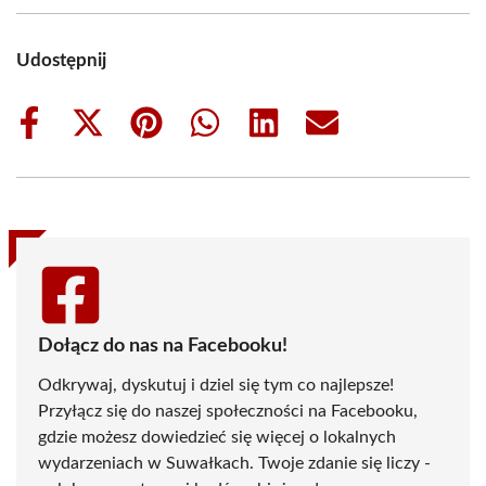
Udostępnij
Share
Share
Share
Share
Share
Share
on
on
on
on
on
on
Facebook
X
Pinterest
WhatsApp
LinkedIn
Email
(Twitter)
Dołącz do nas na Facebooku!
Odkrywaj, dyskutuj i dziel się tym co najlepsze!
Przyłącz się do naszej społeczności na Facebooku,
gdzie możesz dowiedzieć się więcej o lokalnych
wydarzeniach w Suwałkach. Twoje zdanie się liczy -