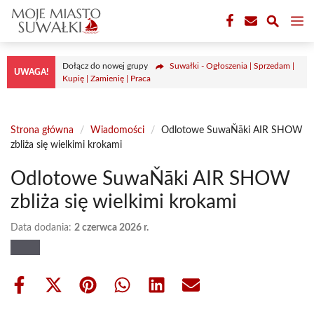
Przejdź
M
do
treści
Dołącz do nowej grupy
Suwałki - Ogłoszenia | Sprzedam |
UWAGA!
Kupię | Zamienię | Praca
Strona główna
/
Wiadomości
/
Odlotowe SuwaŇāki AIR SHOW
zbliża się wielkimi krokami
Odlotowe SuwaŇāki AIR SHOW
zbliża się wielkimi krokami
Data dodania:
2 czerwca 2026 r.
Share
Share
Share
Share
Share
Share
on
on
on
on
on
on
Facebook
X
Pinterest
WhatsApp
LinkedIn
Email