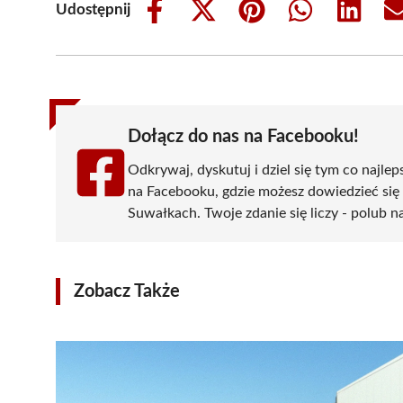
Udostępnij
Share
Share
Share
Share
Share
on
on
on
on
on
Facebook
X
Pinterest
WhatsApp
LinkedIn
(Twitter)
Dołącz do nas na Facebooku!
Odkrywaj, dyskutuj i dziel się tym co najlep
na Facebooku, gdzie możesz dowiedzieć się
Suwałkach. Twoje zdanie się liczy - polub na
Zobacz Także