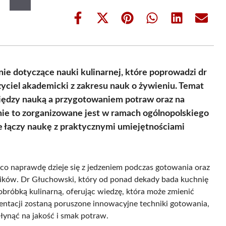
Share
Share
Share
Share
Share
Share
on
on
on
on
on
on
Facebook
X
Pinterest
WhatsApp
LinkedIn
Email
(Twitter)
e dotyczące nauki kulinarnej, które poprowadzi dr
zyciel akademicki z zakresu nauk o żywieniu. Temat
iędzy nauką a przygotowaniem potraw oraz na
e to zorganizowane jest w ramach ogólnopolskiego
re łączy naukę z praktycznymi umiejętnościami
, co naprawdę dzieje się z jedzeniem podczas gotowania oraz
ików. Dr Głuchowski, który od ponad dekady bada kuchnię
bróbką kulinarną, oferując wiedzę, która może zmienić
entacji zostaną poruszone innowacyjne techniki gotowania,
łynąć na jakość i smak potraw.