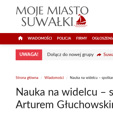
Przejdź
do
treści
WIADOMOŚCI
POLICJA
FIRMY
OGŁOSZENI
UWAGA!
Dołącz do nowej grupy
Suwa
Strona główna
/
Wiadomości
/
Nauka na widelcu – spotka
Nauka na widelcu – s
Arturem Głuchowsk