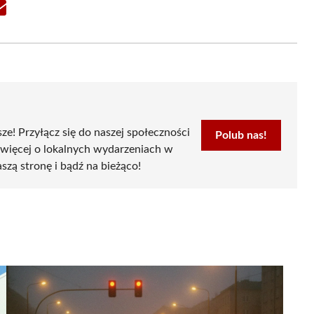
Share
on
Email
sze! Przyłącz się do naszej społeczności
Polub nas!
 więcej o lokalnych wydarzeniach w
szą stronę i bądź na bieżąco!