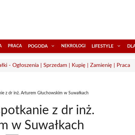
A
PRACA
POGODA
NEKROLOGI
LIFESTYLE
DL
łki - Ogłoszenia | Sprzedam | Kupię | Zamienię | Praca
nie z dr inż. Arturem Głuchowskim w Suwałkach
potkanie z dr inż.
im w Suwałkach