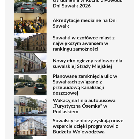
Utrudnienia w Ruchu z Powodu
Dni Suwałk 2026
Akredytacje medialne na Dni
Suwałk
Suwałki w czołówce miast z
największym awansem w
rankingu zamożności
Nowy ekologiczny radiowóz dla
suwalskiej Straży Miejskiej
Planowane zamknięcia ulic w
Suwałkach związane z
przebudową kanalizacji
deszczowej
Wakacyjna linia autobusowa
„Turystyczna Ósemka” w
Podlaskiem
Suwalscy seniorzy zyskają nowe
wsparcie dzięki programowi z
Budżetu Województwa