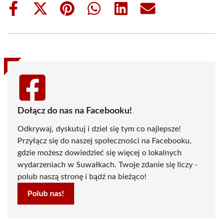
Share
Share
Share
Share
Share
Share
on
on
on
on
on
on
Facebook
X
Pinterest
WhatsApp
LinkedIn
Email
(Twitter)
Dołącz do nas na Facebooku!
Odkrywaj, dyskutuj i dziel się tym co najlepsze!
Przyłącz się do naszej społeczności na Facebooku,
gdzie możesz dowiedzieć się więcej o lokalnych
wydarzeniach w Suwałkach. Twoje zdanie się liczy -
polub naszą stronę i bądź na bieżąco!
Polub nas!