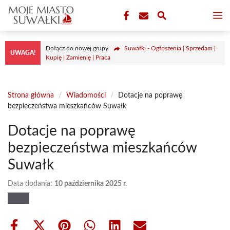
Przejdź
M
do
treści
Dołącz do nowej grupy
Suwałki - Ogłoszenia | Sprzedam |
UWAGA!
Kupię | Zamienię | Praca
Strona główna
/
Wiadomości
/
Dotacje na poprawę
bezpieczeństwa mieszkańców Suwałk
Dotacje na poprawę
bezpieczeństwa mieszkańców
Suwałk
Data dodania:
10 października 2025 r.
Share
Share
Share
Share
Share
Share