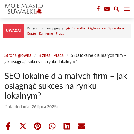
Przejdź
M
do
treści
Dołącz do nowej grupy
Suwałki - Ogłoszenia | Sprzedam |
UWAGA!
Kupię | Zamienię | Praca
Strona główna
/
Biznes i Praca
/
SEO lokalne dla małych firm –
jak osiągnąć sukces na rynku lokalnym?
SEO lokalne dla małych firm – jak
osiągnąć sukces na rynku
lokalnym?
Data dodania:
26 lipca 2025 r.
Share
Share
Share
Share
Share
Share
on
on
on
on
on
on