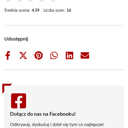
Średnia ocena:
4.59
Liczba ocen:
16
Udostępnij
Share
Share
Share
Share
Share
Share
on
on
on
on
on
on
Facebook
X
Pinterest
WhatsApp
LinkedIn
Email
(Twitter)
Dołącz do nas na Facebooku!
Odkrywaj, dyskutuj i dziel się tym co najlepsze!