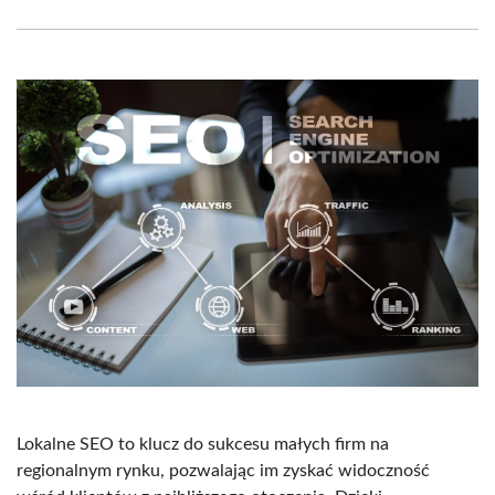
Facebook
X
Pinterest
WhatsApp
LinkedIn
Email
(Twitter)
Lokalne SEO to klucz do sukcesu małych firm na
regionalnym rynku, pozwalając im zyskać widoczność