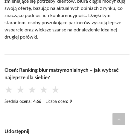
zmieniające się potrzeby klientów, biura ciągle modyfikują
swoją ofertę, bazując na aktualnych opiniach z rynku, co
znacząco podnosi ich konkurencyjność. Dzięki tym
staraniom, osoby poszukujące partnerów zyskują lepsze
wsparcie oraz większe szanse na odnalezienie idealnej
drugiej połówki.
Oceń: Ranking biur matrymonialnych – jak wybrać
najlepsze dla siebie?
★
★
★
★
★
Średnia ocena:
4.66
Liczba ocen:
9
Udostępnij