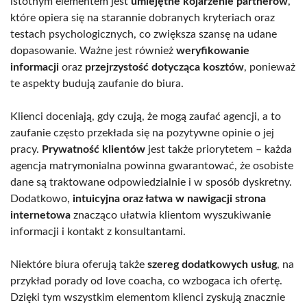
istotnym elementem jest
umiejętne kojarzenie partnerów
,
które opiera się na starannie dobranych kryteriach oraz
testach psychologicznych, co zwiększa szansę na udane
dopasowanie. Ważne jest również
weryfikowanie
informacji
oraz
przejrzystość dotycząca kosztów
, ponieważ
te aspekty budują zaufanie do biura.
Klienci doceniają, gdy czują, że mogą zaufać agencji, a to
zaufanie często przekłada się na pozytywne opinie o jej
pracy.
Prywatność klientów
jest także priorytetem – każda
agencja matrymonialna powinna gwarantować, że osobiste
dane są traktowane odpowiedzialnie i w sposób dyskretny.
Dodatkowo,
intuicyjna oraz łatwa w nawigacji strona
internetowa
znacząco ułatwia klientom wyszukiwanie
informacji i kontakt z konsultantami.
Niektóre biura oferują także
szereg dodatkowych usług
, na
przykład porady od love coacha, co wzbogaca ich ofertę.
Dzięki tym wszystkim elementom klienci zyskują znacznie