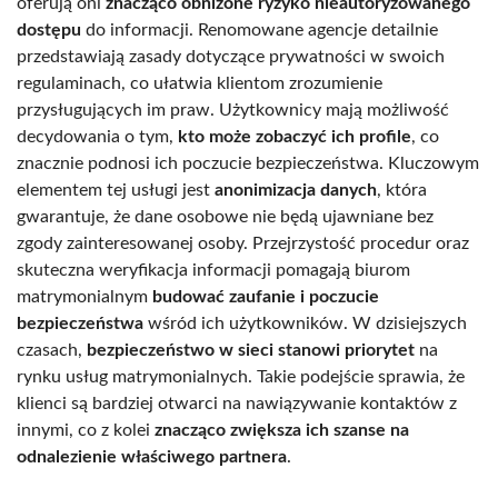
oferują oni
znacząco obniżone ryzyko nieautoryzowanego
dostępu
do informacji. Renomowane agencje detailnie
przedstawiają zasady dotyczące prywatności w swoich
regulaminach, co ułatwia klientom zrozumienie
przysługujących im praw. Użytkownicy mają możliwość
decydowania o tym,
kto może zobaczyć ich profile
, co
znacznie podnosi ich poczucie bezpieczeństwa. Kluczowym
elementem tej usługi jest
anonimizacja danych
, która
gwarantuje, że dane osobowe nie będą ujawniane bez
zgody zainteresowanej osoby. Przejrzystość procedur oraz
skuteczna weryfikacja informacji pomagają biurom
matrymonialnym
budować zaufanie i poczucie
bezpieczeństwa
wśród ich użytkowników. W dzisiejszych
czasach,
bezpieczeństwo w sieci stanowi priorytet
na
rynku usług matrymonialnych. Takie podejście sprawia, że
klienci są bardziej otwarci na nawiązywanie kontaktów z
innymi, co z kolei
znacząco zwiększa ich szanse na
odnalezienie właściwego partnera
.