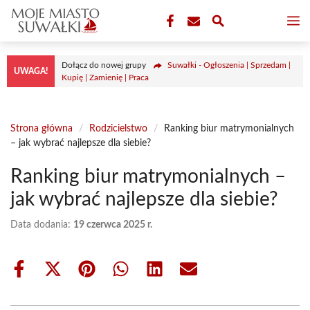
Przejdź
M
do
treści
Dołącz do nowej grupy
Suwałki - Ogłoszenia | Sprzedam |
UWAGA!
Kupię | Zamienię | Praca
Strona główna
/
Rodzicielstwo
/
Ranking biur matrymonialnych
– jak wybrać najlepsze dla siebie?
Ranking biur matrymonialnych –
jak wybrać najlepsze dla siebie?
Data dodania:
19 czerwca 2025 r.
Share
Share
Share
Share
Share
Share
on
on
on
on
on
on
Facebook
X
Pinterest
WhatsApp
LinkedIn
Email
(Twitter)