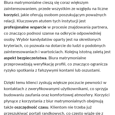
Biura matrymonialne cieszą się coraz większym
zainteresowaniem, przede wszystkim ze względu na liczne
korzyści
, jakie oferują osobom poszukującym poważnych
relacji. Kluczowym atutem tych instytucji jest
profesjonalne wsparcie
w procesie znajdowania partnera,
co znacząco podnosi szanse na odkrycie odpowiedniej
osoby. Wybór kandydatów oparty jest na określonych
kryteriach, co pozwala na dotarcie do ludzi o podobnych
zainteresowaniach i wartościach. Kolejną istotną zaletą jest
aspekt bezpieczeństwa
. Biura matrymonialne
przeprowadzają weryfikację profili, co znacząco ogranicza
ryzyko spotkania z fałszywymi kontami lub oszustami.
Dzięki temu klienci zyskują większe poczucie pewności w
kontaktach z zweryfikowanymi użytkownikami, co sprzyja
budowaniu zaufania oraz komfortowej atmosfery. Korzyści
płynące z korzystania z biur matrymonialnych obejmują
także
oszczędność czasu
. Klientom nie trzeba już
przeszukiwać portali randkowych, co często wiąże się z