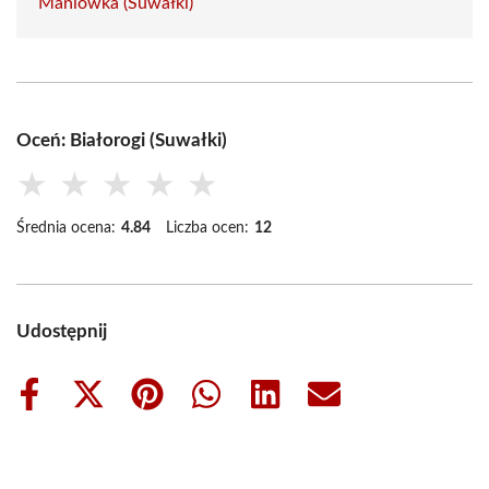
Maniówka (Suwałki)
Oceń: Białorogi (Suwałki)
★
★
★
★
★
Średnia ocena:
4.84
Liczba ocen:
12
Udostępnij
Share
Share
Share
Share
Share
Share
on
on
on
on
on
on
Facebook
X
Pinterest
WhatsApp
LinkedIn
Email
(Twitter)