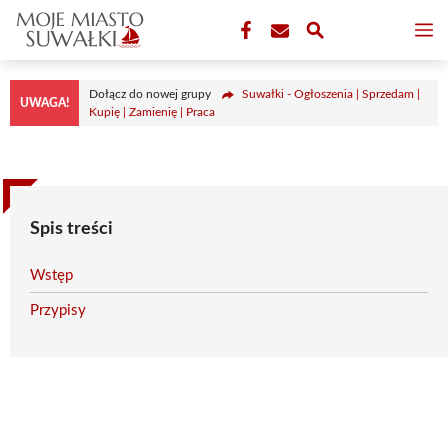
Przejdź
M
do
treści
Dołącz do nowej grupy
Suwałki - Ogłoszenia | Sprzedam |
UWAGA!
Kupię | Zamienię | Praca
Spis treści
Wstęp
Przypisy