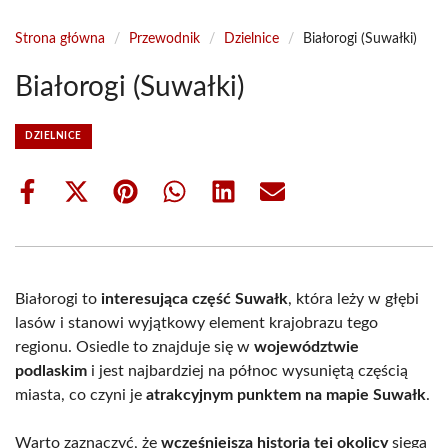
Strona główna
/
Przewodnik
/
Dzielnice
/
Białorogi (Suwałki)
Białorogi (Suwałki)
DZIELNICE
Share
Share
Share
Share
Share
Share
on
on
on
on
on
on
Facebook
X
Pinterest
WhatsApp
LinkedIn
Email
(Twitter)
Białorogi to
interesująca część Suwałk
, która leży w głębi
lasów i stanowi wyjątkowy element krajobrazu tego
regionu. Osiedle to znajduje się w
województwie
podlaskim
i jest najbardziej na północ wysuniętą częścią
miasta, co czyni je
atrakcyjnym punktem na mapie Suwałk
.
Warto zaznaczyć, że
wcześniejsza historia tej okolicy
sięga