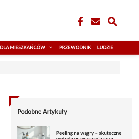
DLA MIESZKAŃCÓW
PRZEWODNIK
LUDZIE
Podobne Artykuły
Peeling na wągry – skuteczne
metody oczyszczania cery