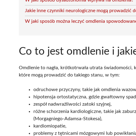
W jaki sposób dysautonomia wpływa na omdlenia?
Jakie inne czynniki neurologiczne mogą prowadzić 
W jaki sposób można leczyć omdlenia spowodowane
Co to jest omdlenie i jak
Omdlenie to nagła, krótkotrwała utrata świadomości, kt
które mogą prowadzić do takiego stanu, w tym:
odruchowe przyczyny, takie jak omdlenia wazow
hipotensja ortostatyczna, gdzie gwałtowny spa
zespół nadwrażliwości zatoki szyjnej,
różne schorzenia kardiologiczne, takie jak zabu
(Morgagniego-Adamsa-Stokesa),
kardiomiopatie,
problemy z tętnicami mózgowymi lub powikłania 