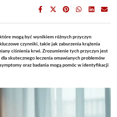
Share
Share
Share
Share
Share
Share
on
on
on
on
on
on
Facebook
X
Pinterest
WhatsApp
LinkedIn
Email
(Twitter)
 które mogą być wynikiem różnych przyczyn
luczowe czynniki, takie jak zaburzenia krążenia
ny ciśnienia krwi. Zrozumienie tych przyczyn jest
że dla skutecznego leczenia omawianych problemów
e symptomy oraz badania mogą pomóc w identyfikacji