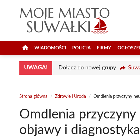
Przejdź
do
treści
WIADOMOŚCI
POLICJA
FIRMY
OGŁOSZE
UWAGA!
Dołącz do nowej grupy
Suwa
Strona główna
/
Zdrowie i Uroda
/
Omdlenia przyczyny neu
Omdlenia przyczyny 
objawy i diagnostyka