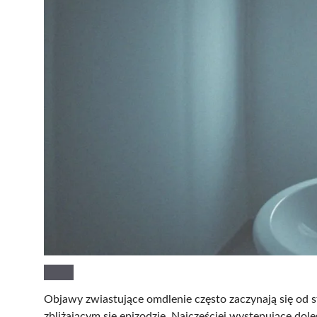
Objawy zwiastujące omdlenie często zaczynają się od 
zbliżającym się epizodzie. Najczęściej występujące dole