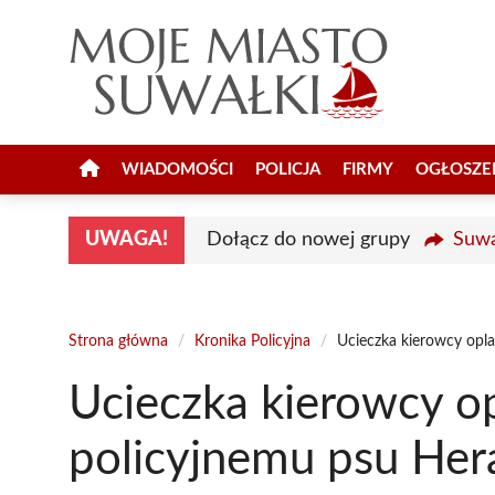
Przejdź
do
treści
WIADOMOŚCI
POLICJA
FIRMY
OGŁOSZE
UWAGA!
Dołącz do nowej grupy
Suwa
Strona główna
/
Kronika Policyjna
/
Ucieczka kierowcy opla
Ucieczka kierowcy op
policyjnemu psu Her