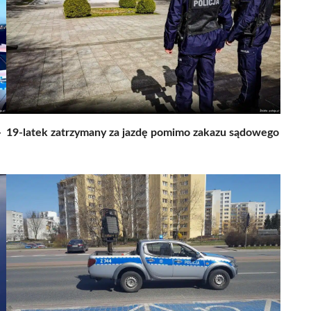
-
19-latek zatrzymany za jazdę pomimo zakazu sądowego