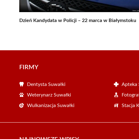
Dzień Kandydata w Policji – 22 marca w Białymstoku
FIRMY
Dentysta Suwałki
Apteka 
Weterynarz Suwałki
Fotogra
Wulkanizacja Suwałki
Stacja 