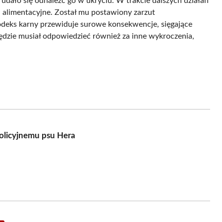
 udało się odnaleźć go w ukryciu. W trakcie dalszych działań
 alimentacyjne. Został mu postawiony zarzut
kodeks karny przewiduje surowe konsekwencje, sięgające
ędzie musiał odpowiedzieć również za inne wykroczenia,
olicyjnemu psu Hera