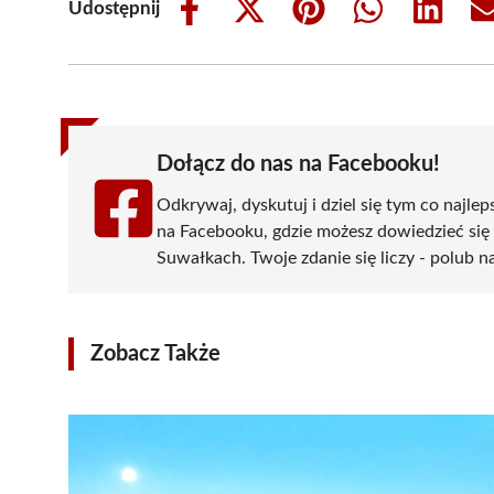
Udostępnij
Share
Share
Share
Share
Share
on
on
on
on
on
Facebook
X
Pinterest
WhatsApp
LinkedIn
(Twitter)
Dołącz do nas na Facebooku!
Odkrywaj, dyskutuj i dziel się tym co najlep
na Facebooku, gdzie możesz dowiedzieć się
Suwałkach. Twoje zdanie się liczy - polub na
Zobacz Także