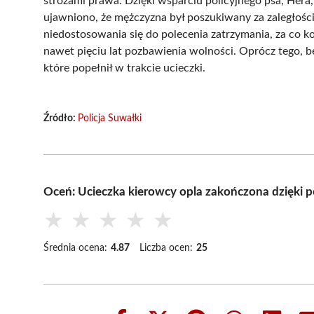
stróżami prawa. Dzięki wsparciu policyjnego psa, Hera,
ujawniono, że mężczyzna był poszukiwany za zaległości
niedostosowania się do polecenia zatrzymania, za co 
nawet pięciu lat pozbawienia wolności. Oprócz tego, b
które popełnił w trakcie ucieczki.
Źródło:
Policja Suwałki
Oceń: Ucieczka kierowcy opla zakończona dzięki p
★
★
★
★
★
Średnia ocena:
4.87
Liczba ocen:
25