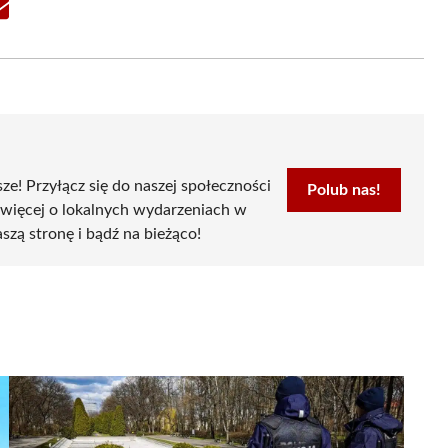
Share
on
Email
sze! Przyłącz się do naszej społeczności
Polub nas!
 więcej o lokalnych wydarzeniach w
szą stronę i bądź na bieżąco!