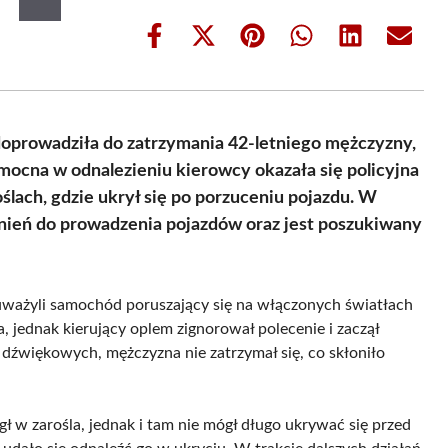
Share
Share
Share
Share
Share
Share
on
on
on
on
on
on
Facebook
X
Pinterest
WhatsApp
LinkedIn
Email
(Twitter)
 doprowadziła do zatrzymania 42-letniego mężczyzny,
omocna w odnalezieniu kierowcy okazała się policyjna
ślach, gdzie ukrył się po porzuceniu pojazdu. W
awnień do prowadzenia pojazdów oraz jest poszukiwany
uważyli samochód poruszający się na włączonych światłach
, jednak kierujący oplem zignorował polecenie i zaczął
źwiękowych, mężczyzna nie zatrzymał się, co skłoniło
gł w zarośla, jednak i tam nie mógł długo ukrywać się przed