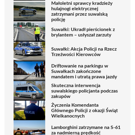
Małoletni sprawcy kradzieży
hulajnogi elektrycznej
zatrzymani przez suwalską
policję
Suwałki: Ukradł pierścionek z
brylantem – usłyszał zarzuty
Suwałki: Akcja Policji na Rzecz
Trzeźwości Kierowców
Driftowanie na parkingu w
Suwałkach zakończone
mandatem i utratą prawa jazdy
Skuteczna interwencja
suwalskiego policjanta podczas
zakupów
Życzenia Komendanta
Głównego Policji z okazji Świąt
Wielkanocnych
Lamborghini zatrzymane na S-61
za nadmierną prędkość