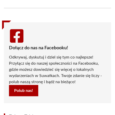
on
on
on
on
on
on
Facebook
X
Pinterest
WhatsApp
LinkedIn
Email
(Twitter)
Dołącz do nas na Facebooku!
Odkrywaj, dyskutuj i dziel się tym co najlepsze!
Przyłącz się do naszej społeczności na Facebooku,
gdzie możesz dowiedzieć się więcej o lokalnych
wydarzeniach w Suwałkach. Twoje zdanie się liczy -
polub naszą stronę i bądź na bieżąco!
Polub nas!