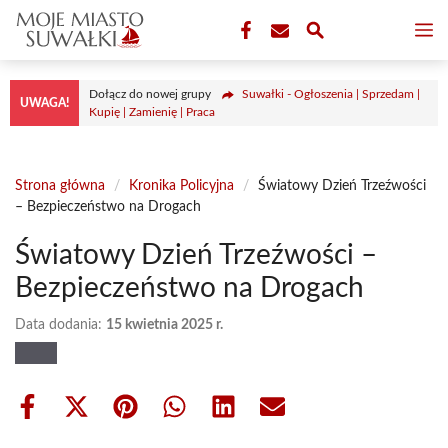
Przejdź
M
do
treści
Dołącz do nowej grupy
Suwałki - Ogłoszenia | Sprzedam |
UWAGA!
Kupię | Zamienię | Praca
Strona główna
/
Kronika Policyjna
/
Światowy Dzień Trzeźwości
– Bezpieczeństwo na Drogach
Światowy Dzień Trzeźwości –
Bezpieczeństwo na Drogach
Data dodania:
15 kwietnia 2025 r.
Share
Share
Share
Share
Share
Share
on
on
on
on
on
on
Facebook
X
Pinterest
WhatsApp
LinkedIn
Email