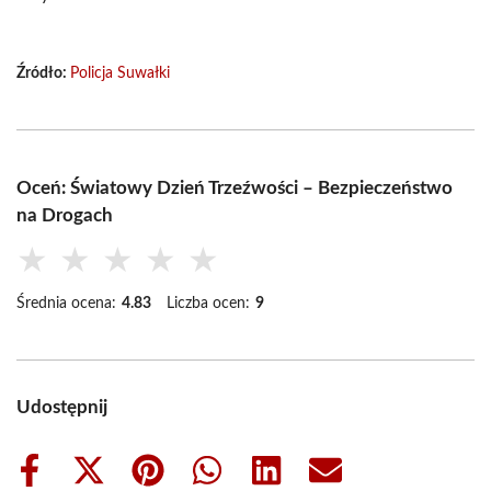
Źródło:
Policja Suwałki
Oceń: Światowy Dzień Trzeźwości – Bezpieczeństwo
na Drogach
★
★
★
★
★
Średnia ocena:
4.83
Liczba ocen:
9
Udostępnij
Share
Share
Share
Share
Share
Share