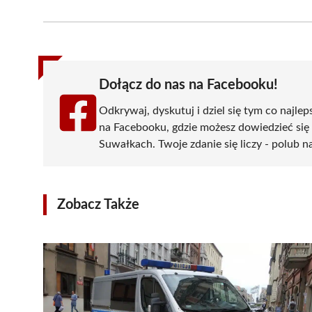
on
on
on
on
on
Facebook
X
Pinterest
WhatsApp
LinkedIn
(Twitter)
Dołącz do nas na Facebooku!
Odkrywaj, dyskutuj i dziel się tym co najlep
na Facebooku, gdzie możesz dowiedzieć się
Suwałkach. Twoje zdanie się liczy - polub na
Zobacz Także