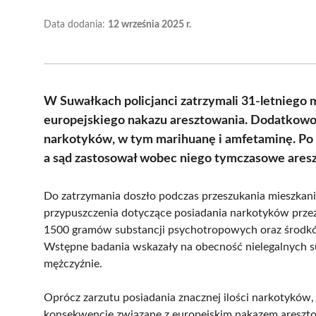
Data dodania:
12 września 2025 r.
W Suwałkach policjanci zatrzymali 31-letniego
europejskiego nakazu aresztowania. Dodatkowo, 
narkotyków, w tym marihuanę i amfetaminę. Po 
a sąd zastosował wobec niego tymczasowe aresz
Do zatrzymania doszło podczas przeszukania mieszkania,
przypuszczenia dotyczące posiadania narkotyków przez
1500 gramów substancji psychotropowych oraz środkó
Wstępne badania wskazały na obecność nielegalnych 
mężczyźnie.
Oprócz zarzutu posiadania znacznej ilości narkotykó
konsekwencje związane z europejskim nakazem areszto