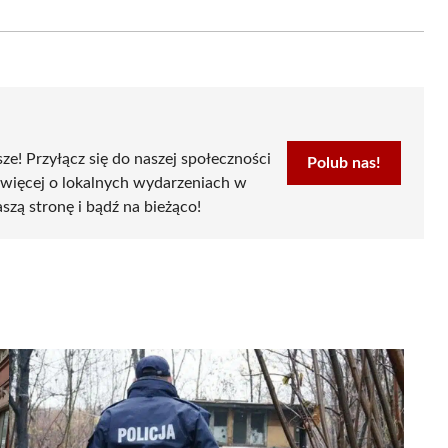
on
Email
sze! Przyłącz się do naszej społeczności
Polub nas!
 więcej o lokalnych wydarzeniach w
szą stronę i bądź na bieżąco!