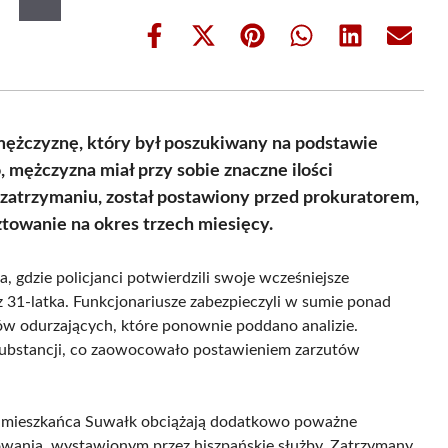
Share
Share
Share
Share
Share
Share
on
on
on
on
on
on
Facebook
X
Pinterest
WhatsApp
LinkedIn
Email
(Twitter)
 mężczyznę, który był poszukiwany na podstawie
mężczyzna miał przy sobie znaczne ilości
zatrzymaniu, został postawiony przed prokuratorem,
towanie na okres trzech miesięcy.
 gdzie policjanci potwierdzili swoje wcześniejsze
 31-latka. Funkcjonariusze zabezpieczyli w sumie ponad
w odurzających, które ponownie poddano analizie.
substancji, co zaowocowało postawieniem zarzutów
w, mieszkańca Suwałk obciążają dodatkowo poważne
wania, wystawionym przez hiszpańskie służby. Zatrzymany