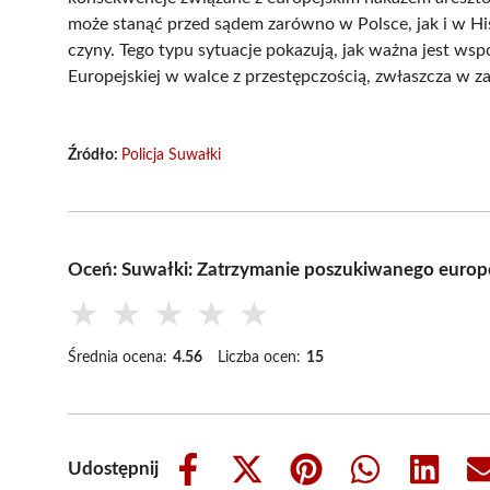
może stanąć przed sądem zarówno w Polsce, jak i w Hi
czyny. Tego typu sytuacje pokazują, jak ważna jest w
Europejskiej w walce z przestępczością, zwłaszcza w z
Źródło:
Policja Suwałki
Oceń: Suwałki: Zatrzymanie poszukiwanego europ
★
★
★
★
★
Średnia ocena:
4.56
Liczba ocen:
15
Udostępnij
Share
Share
Share
Share
Share