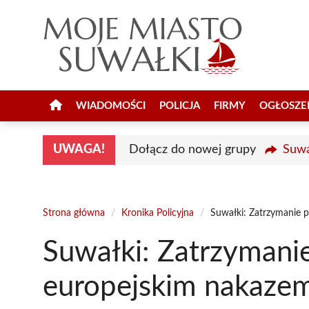
Przejdź
do
treści
WIADOMOŚCI
POLICJA
FIRMY
OGŁOSZE
UWAGA!
Dołącz do nowej grupy
Suwa
Strona główna
/
Kronika Policyjna
/
Suwałki: Zatrzymanie 
Suwałki: Zatrzymani
europejskim nakazem