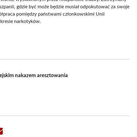
szpanii, gdzie być może będzie musiał odpokutować za swoje
spółpraca pomiędzy państwami członkowskimi Unii
akresie narkotyków.
ejskim nakazem aresztowania
Share