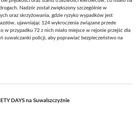
role prędkości oraz stanu trzeźwości kierowców, co miało na
drogach. Nadzór został zwiększony szczególnie w
szych oraz skrzyżowania, gdzie ryzyko wypadków jest
jazdów, ujawniając 124 wykroczenia związane przede
o w przypadku 72 z nich miało miejsce w rejonie przejść dla
ań suwalczanki policji, aby poprawiać bezpieczeństwo na
ETY DAYS na Suwalszczyźnie