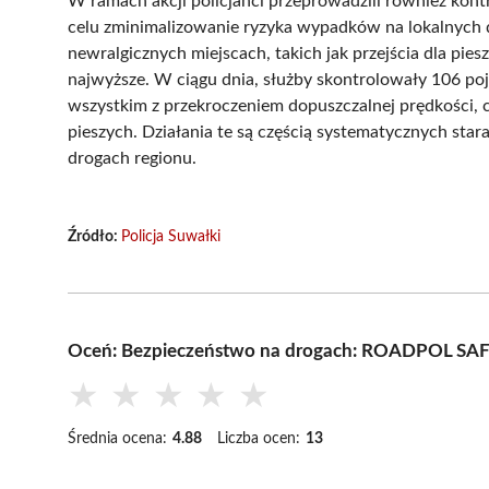
W ramach akcji policjanci przeprowadzili również kont
celu zminimalizowanie ryzyka wypadków na lokalnych 
newralgicznych miejscach, takich jak przejścia dla pie
najwyższe. W ciągu dnia, służby skontrolowały 106 po
wszystkim z przekroczeniem dopuszczalnej prędkości, c
pieszych. Działania te są częścią systematycznych star
drogach regionu.
Źródło:
Policja Suwałki
Oceń: Bezpieczeństwo na drogach: ROADPOL SAF
★
★
★
★
★
Średnia ocena:
4.88
Liczba ocen:
13