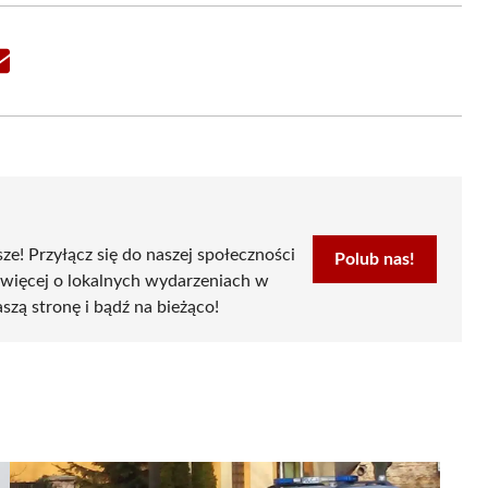
Share
on
Email
sze! Przyłącz się do naszej społeczności
Polub nas!
 więcej o lokalnych wydarzeniach w
szą stronę i bądź na bieżąco!