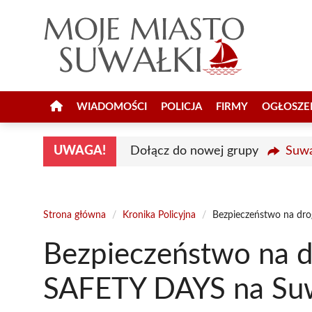
Przejdź
do
treści
WIADOMOŚCI
POLICJA
FIRMY
OGŁOSZE
UWAGA!
Dołącz do nowej grupy
Suwa
Strona główna
/
Kronika Policyjna
/
Bezpieczeństwo na dr
Bezpieczeństwo na
SAFETY DAYS na Suw