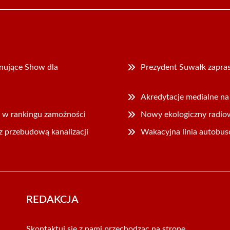
nujące Show dla
Prezydent Suwałk zapras
Akredytacje medialne n
 w rankingu zamożności
Nowy ekologiczny radiowó
 przebudową kanalizacji
Wakacyjna linia autobu
REDAKCJA
Skontaktuj się z nami przechodząc na stronę