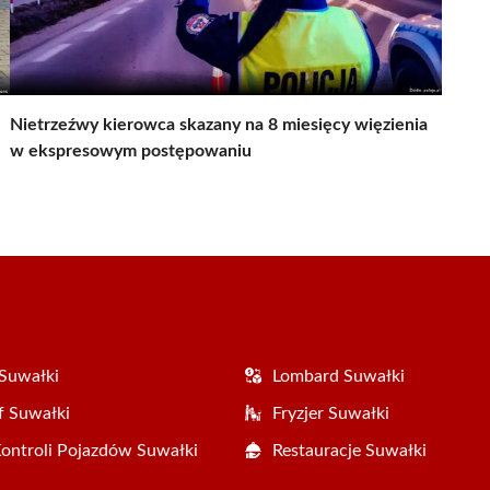
Nietrzeźwy kierowca skazany na 8 miesięcy więzienia
w ekspresowym postępowaniu
Suwałki
Lombard Suwałki
f Suwałki
Fryzjer Suwałki
Kontroli Pojazdów Suwałki
Restauracje Suwałki