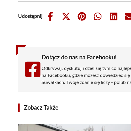
Udostępnij
Share
Share
Share
Share
Share
on
on
on
on
on
Facebook
X
Pinterest
WhatsApp
LinkedIn
(Twitter)
Dołącz do nas na Facebooku!
Odkrywaj, dyskutuj i dziel się tym co najlep
na Facebooku, gdzie możesz dowiedzieć się
Suwałkach. Twoje zdanie się liczy - polub na
Zobacz Także