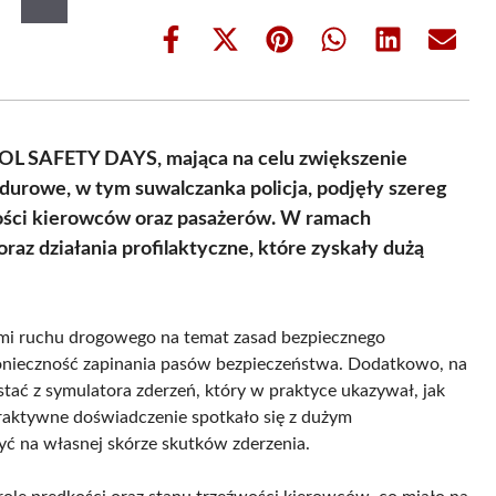
Share
Share
Share
Share
Share
Share
on
on
on
on
on
on
Facebook
X
Pinterest
WhatsApp
LinkedIn
Email
(Twitter)
OL SAFETY DAYS, mająca na celu zwiększenie
durowe, w tym suwalczanka policja, podjęły szereg
mości kierowców oraz pasażerów. W ramach
raz działania profilaktyczne, które zyskały dużą
ami ruchu drogowego na temat zasad bezpiecznego
konieczność zapinania pasów bezpieczeństwa. Dodatkowo, na
tać z symulatora zderzeń, który w praktyce ukazywał, jak
raktywne doświadczenie spotkało się z dużym
yć na własnej skórze skutków zderzenia.