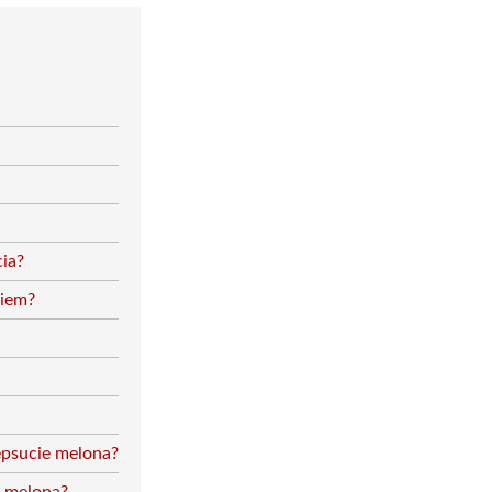
cia?
ciem?
psucie melona?