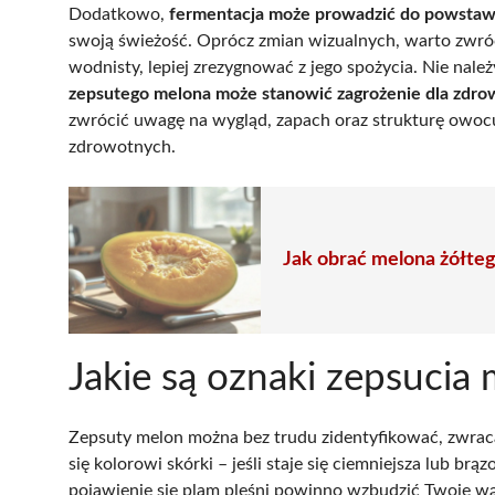
Dodatkowo,
fermentacja może prowadzić do powstaw
swoją świeżość. Oprócz zmian wizualnych, warto zwr
wodnisty, lepiej zrezygnować z jego spożycia. Nie nal
zepsutego melona może stanowić zagrożenie dla zdro
zwrócić uwagę na wygląd, zapach oraz strukturę owoc
zdrowotnych.
Jak obrać melona żółte
Jakie są oznaki zepsucia
Zepsuty melon można bez trudu zidentyfikować, zwrac
się kolorowi skórki – jeśli staje się ciemniejsza lub br
pojawienie się plam pleśni powinno wzbudzić Twoje wą