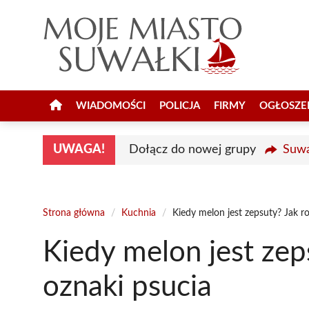
Przejdź
do
treści
WIADOMOŚCI
POLICJA
FIRMY
OGŁOSZE
UWAGA!
Dołącz do nowej grupy
Suwa
Strona główna
/
Kuchnia
/
Kiedy melon jest zepsuty? Jak r
Kiedy melon jest zep
oznaki psucia