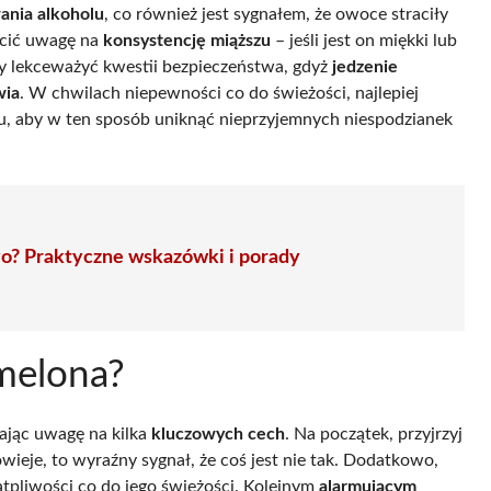
ania alkoholu
, co również jest sygnałem, że owoce straciły
ócić uwagę na
konsystencję miąższu
– jeśli jest on miękki lub
eży lekceważyć kwestii bezpieczeństwa, gdyż
jedzenie
wia
. W chwilach niepewności co do świeżości, najlepiej
u, aby w ten sposób uniknąć nieprzyjemnych niespodzianek
go? Praktyczne wskazówki i porady
 melona?
ając uwagę na kilka
kluczowych cech
. Na początek, przyjrzyj
ązowieje, to wyraźny sygnał, że coś jest nie tak. Dodatkowo,
tpliwości co do jego świeżości. Kolejnym
alarmującym