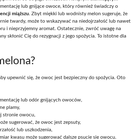
rmentację lub gnijące owoce, który również świadczy o
encji miąższu
. Zbyt miękki lub wodnisty melon sugeruje, że
iernie twardy, może to wskazywać na niedojrzałość lub nawet
loru i nieprzyjemny aromat. Ostatecznie, zwróć uwagę na
ny skłonić Cię do rezygnacji z jego spożycia. To istotne dla
 melona?
aby upewnić się, że owoc jest bezpieczny do spożycia. Oto
rmentację lub odór gnijących owoców,
mne plamy,
j stronie owocu,
 może sugerować, że owoc jest zepsuty,
załość lub uszkodzenia,
admiar kwasu może sugerować dalsze psucie się owocu.