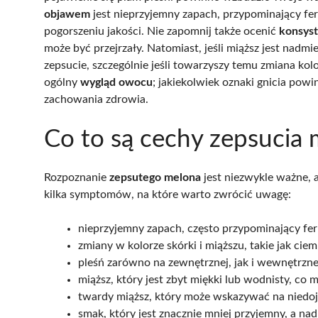
objawem
jest nieprzyjemny zapach, przypominający fe
pogorszeniu jakości. Nie zapomnij także ocenić
konsyst
może być przejrzały. Natomiast, jeśli miąższ jest nadm
zepsucie, szczególnie jeśli towarzyszy temu zmiana ko
ogólny
wygląd owocu
; jakiekolwiek oznaki gnicia powin
zachowania zdrowia.
Co to są cechy zepsucia
Rozpoznanie
zepsutego melona
jest niezwykle ważne, 
kilka symptomów, na które warto zwrócić uwagę:
nieprzyjemny zapach, często przypominający fe
zmiany w kolorze skórki i miąższu, takie jak cie
pleśń zarówno na zewnętrznej, jak i wewnętrzne
miąższ, który jest zbyt miękki lub wodnisty, co
twardy miąższ, który może wskazywać na niedojr
smak, który jest znacznie mniej przyjemny, a n