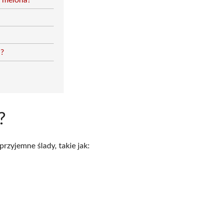
ć melona?
a?
?
zyjemne ślady, takie jak: