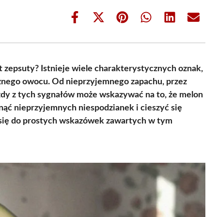
Share
Share
Share
Share
Share
Share
on
on
on
on
on
on
Facebook
X
Pinterest
WhatsApp
LinkedIn
Email
(Twitter)
st zepsuty? Istnieje wiele charakterystycznych oznak,
znego owocu. Od nieprzyjemnego zapachu, przez
żdy z tych sygnałów może wskazywać na to, że melon
knąć nieprzyjemnych niespodzianek i cieszyć się
 się do prostych wskazówek zawartych w tym