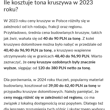
Ile kosztuje tona kruszywa w 2023
roku?
W 2023 roku ceny kruszyw w Polsce różniły się w
zależności od ich rodzaju, frakcji oraz regionu.
Przykładowo, średnia cena budowlanych kruszyw, takich
jak żwir, wahała się od
40 do 90 PLN za tonę
. Z kolei
kruszywo dolomitowe można było nabyć w przedziale od
40,40 do 96,90 PLN za tonę
, a kruszywo wapienne
utrzymywało się w granicach
48,40 do 96,90 PLN
. Warto
zaznaczyć, że
ceny kruszyw ozdobnych były znacznie
wyższe
, sięgając od
120 do 380 PLN netto za tonę
.
Dla porównania, w 2024 roku tłuczeń, popularny materiał
budowlany, kosztował od
39,00 do 62,40 PLN za tonę
w
przypadku kruszyw dolomitowych. Należy pamiętać, że
ceny mogą różnić się w zależności od regionu
, co ma
związek z lokalną dostępnością oraz popytem. Dlatego też
dla lepszego zrozumienia tych różnic i skutecznego wyboru