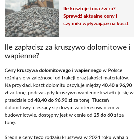
Ile kosztuje tona żwiru?
Sprawdź aktualne ceny i
czynniki wpływające na koszt
Ile zapłacisz za kruszywo dolomitowe i
wapienne?
Ceny
kruszywa dolomitowego
i
wapiennego
w Polsce
różnią się w zależności od frakcji oraz jakości materiałów.
Na przykład, koszt dolomitu oscyluje między
40,40 a 96,90
zł
za tonę, podczas gdy kruszywo wapienne kształtuje się w
przedziale od
48,40 do 96,90 zł
za tonę. Tłuczeń
dolomitowy, cieszący się dużym zainteresowaniem w
budownictwie, dostępny jest w cenie od
25 do 60 zł
za
tonę.
Średnie ceny tego rodzaju kruszywa w 2024 roku wahają