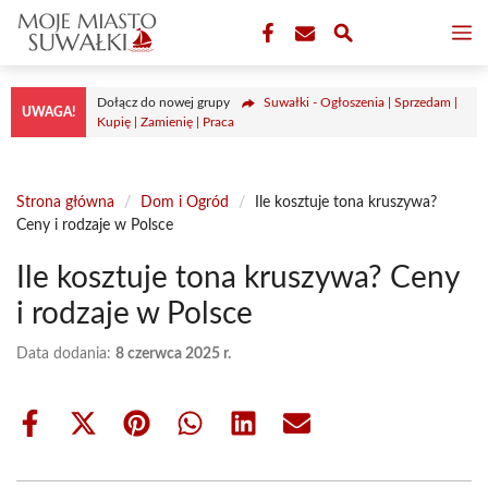
Przejdź
M
do
treści
Dołącz do nowej grupy
Suwałki - Ogłoszenia | Sprzedam |
UWAGA!
Kupię | Zamienię | Praca
Strona główna
/
Dom i Ogród
/
Ile kosztuje tona kruszywa?
Ceny i rodzaje w Polsce
Ile kosztuje tona kruszywa? Ceny
i rodzaje w Polsce
Data dodania:
8 czerwca 2025 r.
Share
Share
Share
Share
Share
Share
on
on
on
on
on
on
Facebook
X
Pinterest
WhatsApp
LinkedIn
Email
(Twitter)