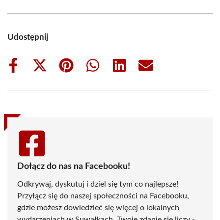
Udostępnij
Share
Share
Share
Share
Share
Share
on
on
on
on
on
on
Facebook
X
Pinterest
WhatsApp
LinkedIn
Email
(Twitter)
Dołącz do nas na Facebooku!
Odkrywaj, dyskutuj i dziel się tym co najlepsze!
Przyłącz się do naszej społeczności na Facebooku,
gdzie możesz dowiedzieć się więcej o lokalnych
wydarzeniach w Suwałkach. Twoje zdanie się liczy -