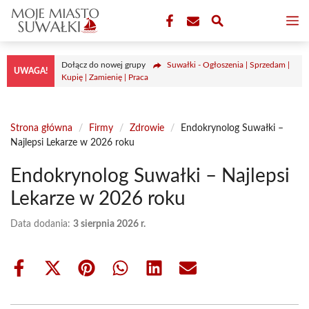
Przejdź
M
do
treści
Dołącz do nowej grupy
Suwałki - Ogłoszenia | Sprzedam |
UWAGA!
Kupię | Zamienię | Praca
Strona główna
/
Firmy
/
Zdrowie
/
Endokrynolog Suwałki –
Najlepsi Lekarze w 2026 roku
Endokrynolog Suwałki – Najlepsi
Lekarze w 2026 roku
Data dodania:
3 sierpnia 2026 r.
Share
Share
Share
Share
Share
Share
on
on
on
on
on
on
Facebook
X
Pinterest
WhatsApp
LinkedIn
Email
(Twitter)