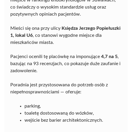
miejsce w rankingu endokrynologów w Suwałkach,
co świadczy o wysokim standardzie usług oraz
pozytywnych opiniach pacjentów.
Mieści się ona przy ulicy
Księdza Jerzego Popiełuszki
1, lokal U6
, co stanowi wygodne miejsce dla
mieszkańców miasta.
Pacjenci ocenili tę placówkę na imponujące
4,7 na 5
,
bazując na 93 recenzjach, co pokazuje duże zaufanie i
zadowolenie.
Poradnia jest przystosowana do potrzeb osób z
niepełnosprawnościami — oferuje:
parking,
toaletę dostosowaną do wózków,
wejście bez barier architektonicznych.