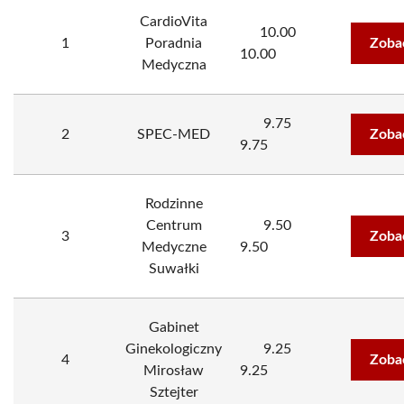
CardioVita
10.00
1
Poradnia
Zoba
10.00
Medyczna
9.75
2
SPEC-MED
Zoba
9.75
Rodzinne
Centrum
9.50
3
Zoba
Medyczne
9.50
Suwałki
Gabinet
Ginekologiczny
9.25
4
Zoba
Mirosław
9.25
Sztejter