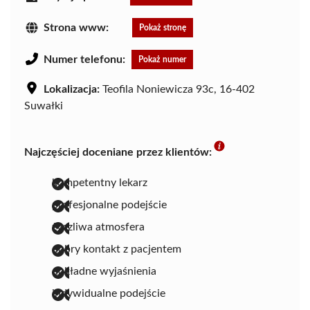
Strona www:
Pokaż stronę
Numer telefonu:
Pokaż numer
Lokalizacja:
Teofila Noniewicza 93c, 16-402
Suwałki
Najczęściej doceniane przez klientów:
kompetentny lekarz
profesjonalne podejście
życzliwa atmosfera
dobry kontakt z pacjentem
dokładne wyjaśnienia
indywidualne podejście