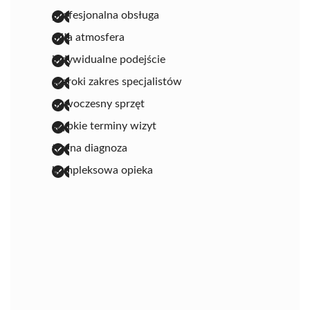
profesjonalna obsługa
miła atmosfera
indywidualne podejście
szeroki zakres specjalistów
nowoczesny sprzęt
szybkie terminy wizyt
trafna diagnoza
kompleksowa opieka