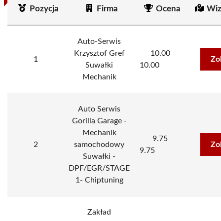
Pozycja
Firma
Ocena
Wiz
Auto-Serwis
Krzysztof Gref
10.00
1
Zo
Suwałki
10.00
Mechanik
Auto Serwis
Gorilla Garage -
Mechanik
9.75
2
samochodowy
Zo
9.75
Suwałki -
DPF/EGR/STAGE
1- Chiptuning
Zakład