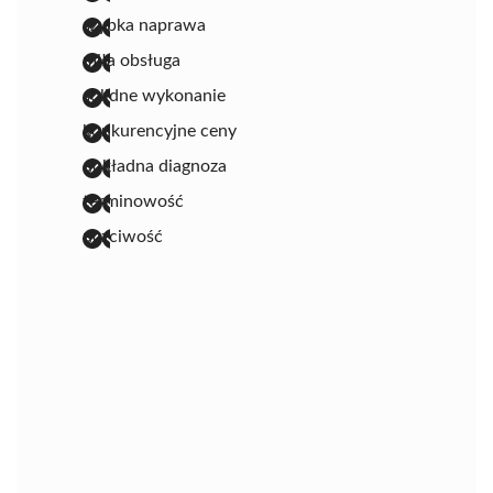
szybka naprawa
miła obsługa
solidne wykonanie
konkurencyjne ceny
dokładna diagnoza
terminowość
uczciwość