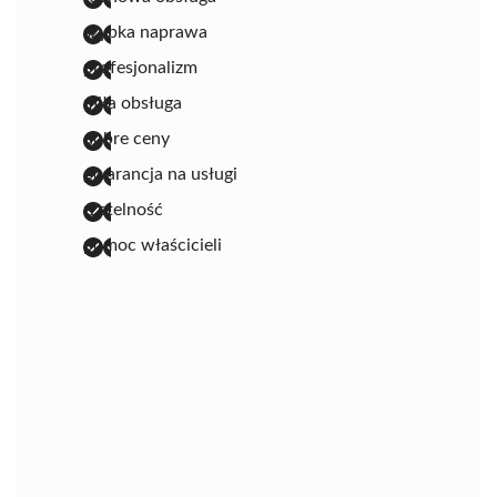
szybka naprawa
profesjonalizm
miła obsługa
dobre ceny
gwarancja na usługi
rzetelność
pomoc właścicieli