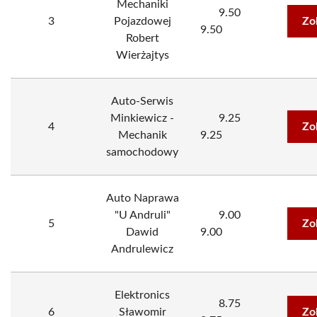
Mechaniki
9.50
3
Pojazdowej
Zo
9.50
Robert
Wierżajtys
Auto-Serwis
Minkiewicz -
9.25
4
Zo
Mechanik
9.25
samochodowy
Auto Naprawa
"U Andruli"
9.00
5
Zo
Dawid
9.00
Andrulewicz
Elektronics
8.75
6
Sławomir
Zo