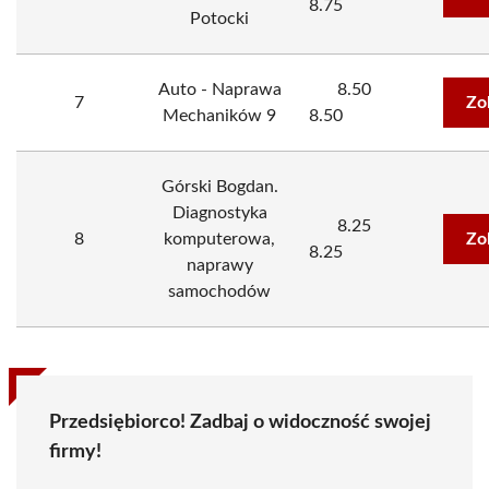
8.75
Potocki
Auto - Naprawa
8.50
7
Zo
Mechaników 9
8.50
Górski Bogdan.
Diagnostyka
8.25
8
komputerowa,
Zo
8.25
naprawy
samochodów
Przedsiębiorco! Zadbaj o widoczność swojej
firmy!