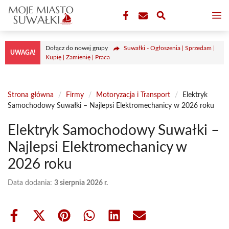
Przejdź
M
do
treści
Dołącz do nowej grupy
Suwałki - Ogłoszenia | Sprzedam |
UWAGA!
Kupię | Zamienię | Praca
Strona główna
/
Firmy
/
Motoryzacja i Transport
/
Elektryk
Samochodowy Suwałki – Najlepsi Elektromechanicy w 2026 roku
Elektryk Samochodowy Suwałki –
Najlepsi Elektromechanicy w
2026 roku
Data dodania:
3 sierpnia 2026 r.
Share
Share
Share
Share
Share
Share
on
on
on
on
on
on