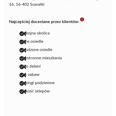
16, 16-402 Suwałki
Najczęściej doceniane przez klientów:
spokojna okolica
ładne osiedle
ogrodzone osiedle
przestronne mieszkania
dużo zieleni
plac zabaw
parkingi podziemne
bliskość sklepów