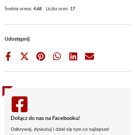
Średnia ocena:
4.68
Liczba ocen:
17
Udostępnij
Share
Share
Share
Share
Share
Share
on
on
on
on
on
on
Facebook
X
Pinterest
WhatsApp
LinkedIn
Email
(Twitter)
Dołącz do nas na Facebooku!
Odkrywaj, dyskutuj i dziel się tym co najlepsze!