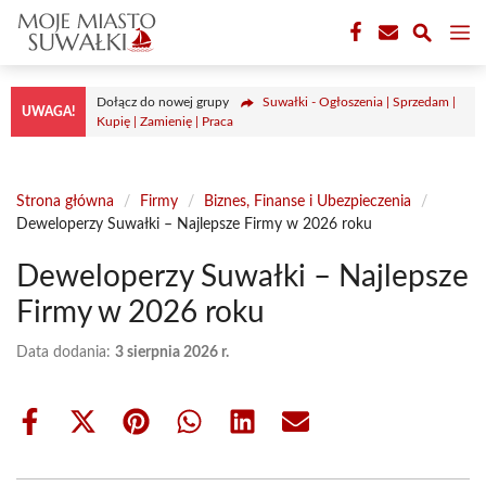
Przejdź
M
do
treści
Dołącz do nowej grupy
Suwałki - Ogłoszenia | Sprzedam |
UWAGA!
Kupię | Zamienię | Praca
Strona główna
/
Firmy
/
Biznes, Finanse i Ubezpieczenia
/
Deweloperzy Suwałki – Najlepsze Firmy w 2026 roku
Deweloperzy Suwałki – Najlepsze
Firmy w 2026 roku
Data dodania:
3 sierpnia 2026 r.
Share
Share
Share
Share
Share
Share
on
on
on
on
on
on
Facebook
X
Pinterest
WhatsApp
LinkedIn
Email
(Twitter)