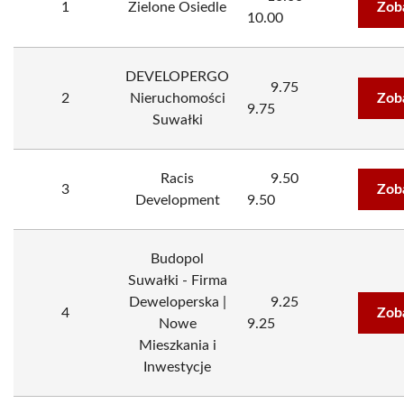
1
Zielone Osiedle
Zob
10.00
DEVELOPERGO
9.75
2
Nieruchomości
Zob
9.75
Suwałki
Racis
9.50
3
Zob
Development
9.50
Budopol
Suwałki - Firma
Deweloperska |
9.25
4
Zob
Nowe
9.25
Mieszkania i
Inwestycje