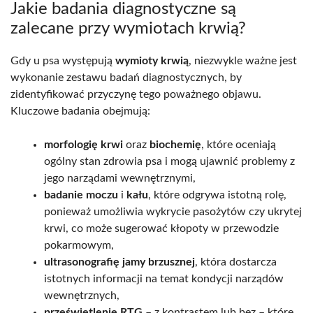
Jakie badania diagnostyczne są
zalecane przy wymiotach krwią?
Gdy u psa występują
wymioty krwią
, niezwykle ważne jest
wykonanie zestawu badań diagnostycznych, by
zidentyfikować przyczynę tego poważnego objawu.
Kluczowe badania obejmują:
morfologię krwi
oraz
biochemię
, które oceniają
ogólny stan zdrowia psa i mogą ujawnić problemy z
jego narządami wewnętrznymi,
badanie moczu
i
kału
, które odgrywa istotną rolę,
ponieważ umożliwia wykrycie pasożytów czy ukrytej
krwi, co może sugerować kłopoty w przewodzie
pokarmowym,
ultrasonografię jamy brzusznej
, która dostarcza
istotnych informacji na temat kondycji narządów
wewnętrznych,
prześwietlenie RTG
– z kontrastem lub bez – które