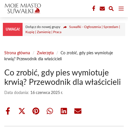
Przejdź
M
do
treści
Dołącz do nowej grupy
Suwałki - Ogłoszenia | Sprzedam |
UWAGA!
Kupię | Zamienię | Praca
Strona główna
/
Zwierzęta
/
Co zrobić, gdy pies wymiotuje
krwią? Przewodnik dla właścicieli
Co zrobić, gdy pies wymiotuje
krwią? Przewodnik dla właścicieli
Data dodania:
16 czerwca 2025 r.
Share
Share
Share
Share
Share
Share
on
on
on
on
on
on
Facebook
X
Pinterest
WhatsApp
LinkedIn
Email
(Twitter)