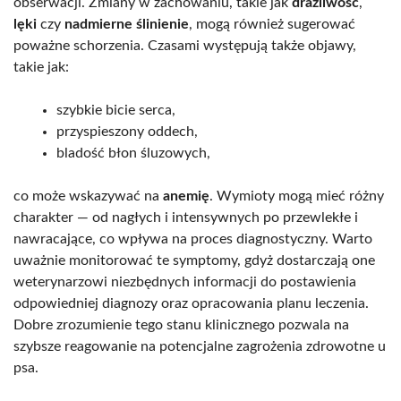
obserwacji. Zmiany w zachowaniu, takie jak
drażliwość
,
lęki
czy
nadmierne ślinienie
, mogą również sugerować
poważne schorzenia. Czasami występują także objawy,
takie jak:
szybkie bicie serca,
przyspieszony oddech,
bladość błon śluzowych,
co może wskazywać na
anemię
. Wymioty mogą mieć różny
charakter — od nagłych i intensywnych po przewlekłe i
nawracające, co wpływa na proces diagnostyczny. Warto
uważnie monitorować te symptomy, gdyż dostarczają one
weterynarzowi niezbędnych informacji do postawienia
odpowiedniej diagnozy oraz opracowania planu leczenia.
Dobre zrozumienie tego stanu klinicznego pozwala na
szybsze reagowanie na potencjalne zagrożenia zdrowotne u
psa.