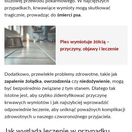
śluzowej przewodu pokarmowego. W najcięższych
przypadkach, krwawiące wymioty mogą skutkować
tragicznie, prowadząc do
śmierci psa
.
Pies wymiotuje żółcią –
przyczyny, objawy i leczenie
Dodatkowo, przewlekłe problemy zdrowotne, takie jak
zapalenie żołądka
,
owrzodzenia
czy
niedożywienie
, mogą
być bezpośrednio związane z tym stanem. Dlatego tak
istotne jest, aby szybko zidentyfikować przyczynę
krwawych wymiotów i jak najszybciej wprowadzić
odpowiednie leczenie, aby uniknąć poważnych komplikacji
zdrowotnych u naszego czworonożnego przyjaciela.
Jak wygląda leczenie w przypadku