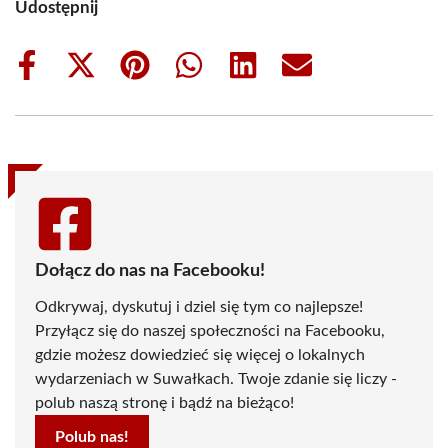
Udostępnij
Share
Share
Share
Share
Share
Share
on
on
on
on
on
on
Facebook
X
Pinterest
WhatsApp
LinkedIn
Email
(Twitter)
Dołącz do nas na Facebooku!
Odkrywaj, dyskutuj i dziel się tym co najlepsze!
Przyłącz się do naszej społeczności na Facebooku,
gdzie możesz dowiedzieć się więcej o lokalnych
wydarzeniach w Suwałkach. Twoje zdanie się liczy -
polub naszą stronę i bądź na bieżąco!
Polub nas!